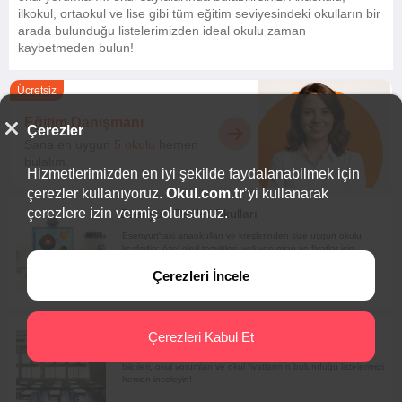
ilkokul, ortaokul ve lise gibi tüm eğitim seviyesindeki okulların bir
arada bulunduğu listelerimizden ideal okulu zaman
kaybetmeden bulun!
Ücretsiz
Eğitim Danışmanı
Çerezler
Sana en uygun
5 okulu
hemen
bulalım.
Hizmetlerimizden en iyi şekilde faydalanabilmek için
çerezler kullanıyoruz.
Okul.com.tr
’yi kullanarak
çerezlere izin vermiş olursunuz.
Esenyurt Devlet Okulları
Esenyurt'taki anaokulları ve kreşlerinden size uygun okulu
keşfedin; özel okul teşvikleri, veli yorumları ve fiyatlar için
listelerimizi inceleyin!
Çerezleri İncele
Üsküdar Devlet Okulları
Çerezleri Kabul Et
Üsküdar anaokulları ve Üsküdar kreşleri hakkında özel teşvik
bilgileri, okul yorumları ve okul fiyatlarının bulunduğu listelerimizi
hemen inceleyin!