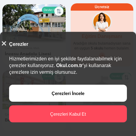
Ücretsiz
Devlet Okulu
Eğitim Danışmanı
1
1
Aradığın okulu bulamadıysan sana
Çerezler
en uygun
5 okulu
hemen bulalım.
Çankaya / Topraklık Mah.
İncesu Anadolu Lisesi
Hizmetlerimizden en iyi şekilde faydalanabilmek için
çerezler kullanıyoruz.
Okul.com.tr
’yi kullanarak
çerezlere izin vermiş olursunuz.
Devlet Okulu
Devlet Okulu
Çerezleri İncele
7
0
0
0
Çerezleri Kabul Et
Çankaya / Gaziosmanpaşa Mah.
Çankaya / Yeşilkent Mah.
Betül Can Anadolu Lisesi
Yeşilkent İlkokulu