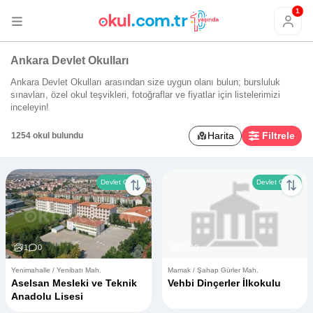
1
Ankara Devlet Okulları
Ankara Devlet Okulları arasından size uygun olanı bulun; bursluluk
sınavları, özel okul teşvikleri, fotoğraflar ve fiyatlar için listelerimizi
inceleyin!
Harita
Filtrele
1254 okul bulundu
Devlet Okulu
Devlet Okulu
1
0
0
0
Yenimahalle / Yenibatı Mah.
Mamak / Şahap Gürler Mah.
Aselsan Mesleki ve Teknik
Vehbi Dinçerler İlkokulu
Anadolu Lisesi