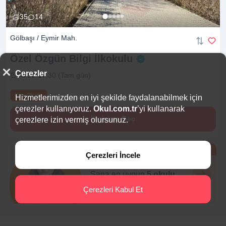
35
14
Gölbaşı / Eymir Mah.
Özel Özgün Bilgi
İlkokulu
Çerezler
08:30-17:30 (Tam gün)
Yaz Okulu
Hizmetlerimizden en iyi şekilde faydalanabilmek için
çerezler kullanıyoruz.
Okul.com.tr
’yi kullanarak
İletişime Geç
çerezlere izin vermiş olursunuz.
Ücretsiz
Çerezleri İncele
Eğitim Danışmanı
Sana en uygun
5 okulu
hemen bulalım.
Çerezleri Kabul Et