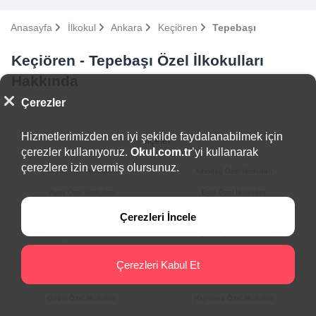
Anasayfa
İlkokul
Ankara
Keçiören
Tepebaşı
Keçiören - Tepebaşı Özel İlkokulları
Hakkında
Çerezler
Hizmetlerimizden en iyi şekilde faydalanabilmek için
İlçeler
çerezler kullanıyoruz.
Okul.com.tr
’yi kullanarak
çerezlere izin vermiş olursunuz.
Akyurt Özel İlkokulları
Altındağ Özel İlkokulları
Ayaş Özel İlkokulları
Bala Özel İlkokulları
Beypazarı Özel İlkokulları
Çamlıdere Özel İlkokulları
Çerezleri İncele
Çankaya Özel İlkokulları
Çubuk Özel İlkokulları
Elmadağ Özel İlkokulları
Etimesgut Özel İlkokulları
Çerezleri Kabul Et
Evren Özel İlkokulları
Gölbaşı Özel İlkokulları
Güdül Özel İlkokulları
Haymana Özel İlkokulları