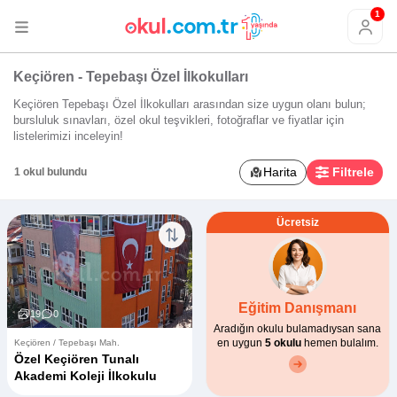
1
Keçiören - Tepebaşı Özel İlkokulları
Keçiören Tepebaşı Özel İlkokulları arasından size uygun olanı bulun;
bursluluk sınavları, özel okul teşvikleri, fotoğraflar ve fiyatlar için
listelerimizi inceleyin!
Harita
Filtrele
1 okul bulundu
Ücretsiz
Eğitim Danışmanı
19
0
Aradığın okulu bulamadıysan sana
en uygun
5 okulu
hemen bulalım.
Keçiören / Tepebaşı Mah.
Özel Keçiören Tunalı
Akademi Koleji İlkokulu