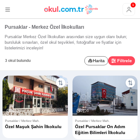
1
Pursaklar - Merkez Özel İlkokulları
Pursaklar Merkez Özel İlkokulları arasından size uygun olanı bulun;
bursluluk sınavları, özel okul teşvikleri, fotoğraflar ve fiyatlar için
listelerimizi inceleyin!
Harita
Filtrele
3 okul bulundu
9
1
2
0
Pursaklar / Merkez Mah.
Pursaklar / Merkez Mah.
Özel Maşuk Şahin İlkokulu
Özel Pursaklar On Adım
Eğitim Bilimleri İlkokulu