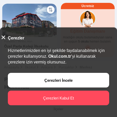
Ücretsiz
Eğitim Danışmanı
1
0
Aradığın okulu bulamadıysan sana
Çerezler
en uygun
5 okulu
hemen bulalım.
Pursaklar / Merkez Mah.
Özel Parla Koleji İlkokulu
Hizmetlerimizden en iyi şekilde faydalanabilmek için
çerezler kullanıyoruz.
Okul.com.tr
’yi kullanarak
çerezlere izin vermiş olursunuz.
Anasayfa
İlkokul
Ankara
Pursaklar
Merkez
Pursaklar - Merkez Özel İlkokulları
Çerezleri İncele
Hakkında
Çerezleri Kabul Et
İlçeler