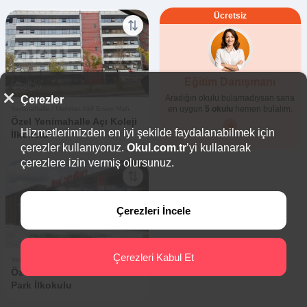
Ücretsiz
Eğitim Danışmanı
8
0
Aradığın okulu bulamadıysan sana
Çerezler
en uygun
5 okulu
hemen bulalım.
Yenimahalle / Mehmet Akif Ersoy Mah.
Özel Yenimahalle Açı Koleji
Hizmetlerimizden en iyi şekilde faydalanabilmek için
İlkokulu
çerezler kullanıyoruz.
Okul.com.tr
’yi kullanarak
çerezlere izin vermiş olursunuz.
Çerezleri İncele
15
0
Çerezleri Kabul Et
Yenimahalle / Mehmet Akif Ersoy Mah.
Özel Ankara Final Okulları
Park İlkokulu