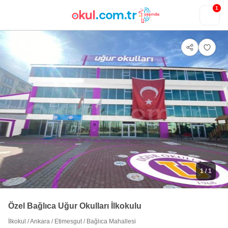
1
1
/ 1
Özel Bağlıca Uğur Okulları İlkokulu
İlkokul
/
Ankara
/
Etimesgut
/
Bağlıca Mahallesi