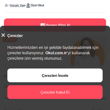
Yorum Yap
Özel Okul
Hemen Bilgi Al
Çerezler
Ücretsiz
Hizmetlerimizden en iyi şekilde faydalanabilmek için
Eğitim Danışmanı
çerezler kullanıyoruz.
Okul.com.tr
’yi kullanarak
Sana en uygun
5 okulu
hemen
çerezlere izin vermiş olursunuz.
bulalım.
Çerezleri İncele
BÖLGEDE ÖNE ÇIKAN OKULLAR
Genel Bilgiler
Çerezleri Kabul Et
Psikolojik Danışman:
Var