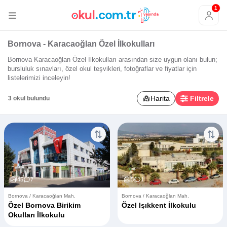
1
Bornova - Karacaoğlan Özel İlkokulları
Bornova Karacaoğlan Özel İlkokulları arasından size uygun olanı bulun;
bursluluk sınavları, özel okul teşvikleri, fotoğraflar ve fiyatlar için
listelerimizi inceleyin!
Harita
Filtrele
3 okul bulundu
45
7
5
1
Bornova / Karacaoğlan Mah.
Bornova / Karacaoğlan Mah.
Özel Bornova Birikim
Özel Işıkkent İlkokulu
Okulları İlkokulu