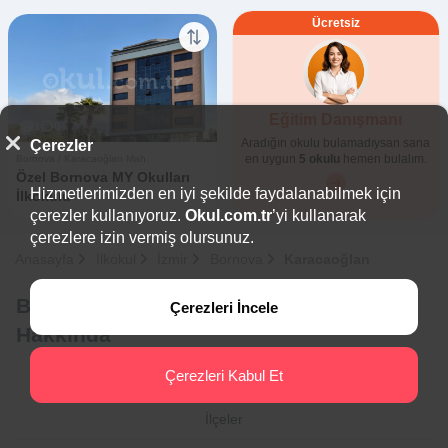
Ücretsiz
Eğitim Danışmanı
1
0
Aradığın okulu bulamadıysan sana
Çerezler
en uygun
5 okulu
hemen bulalım.
Bornova / Karacaoğlan Mah.
Özel Bornova MY Okulları
Hizmetlerimizden en iyi şekilde faydalanabilmek için
İlkokulu
çerezler kullanıyoruz.
Okul.com.tr
’yi kullanarak
çerezlere izin vermiş olursunuz.
Anasayfa
İlkokul
İzmir
Bornova
Karacaoğlan
Bornova - Karacaoğlan Özel İlkokulları
Çerezleri İncele
Hakkında
Çerezleri Kabul Et
İlçeler