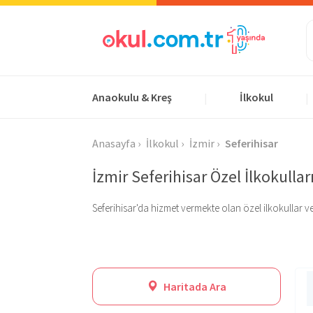
Anaokulu & Kreş
İlkokul
|
|
Anasayfa
İlkokul
İzmir
Seferihisar
İzmir Seferihisar Özel İlkokullar
Seferihisar'da hizmet vermekte olan özel ilkokullar v
Haritada Ara