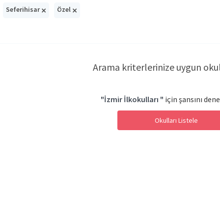
×
×
Seferihisar
Özel
Arama kriterlerinize uygun oku
"İzmir İlkokulları "
için şansını dene
Okulları Listele