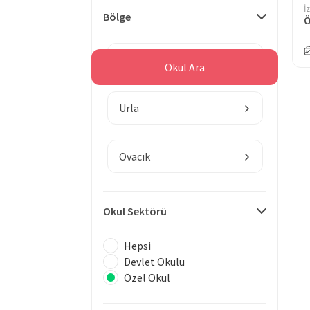
İ
Bölge
Ö
İzmir
Okul Ara
Urla
Ovacık
Okul Sektörü
Hepsi
Devlet Okulu
Özel Okul