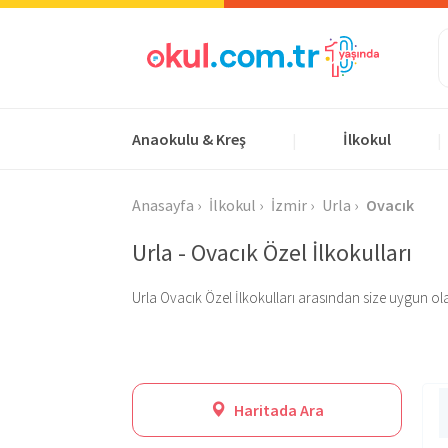
Anaokulu & Kreş
İlkokul
|
|
Anasayfa
İlkokul
İzmir
Urla
Ovacık
Urla - Ovacık Özel İlkokulları
Urla Ovacık Özel İlkokulları arasından size uygun olanı 
Haritada Ara