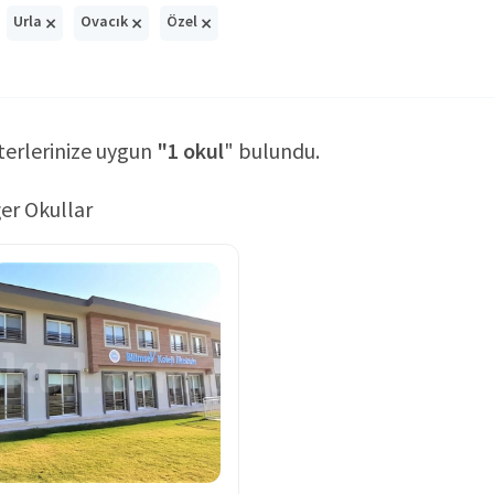
×
×
×
Urla
Ovacık
Özel
terlerinize uygun
"1 okul
" bulundu.
er Okullar