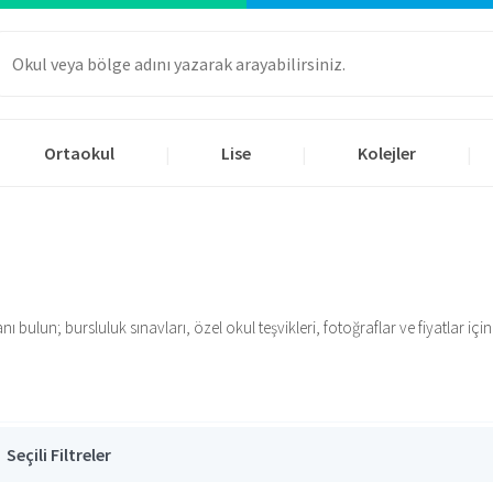
Ortaokul
Lise
Kolejler
|
|
|
bulun; bursluluk sınavları, özel okul teşvikleri, fotoğraflar ve fiyatlar için l
Seçili Filtreler