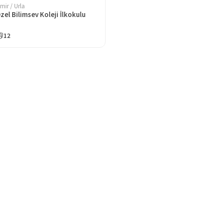
zmir / Urla
zel Bilimsev Koleji İlkokulu
12