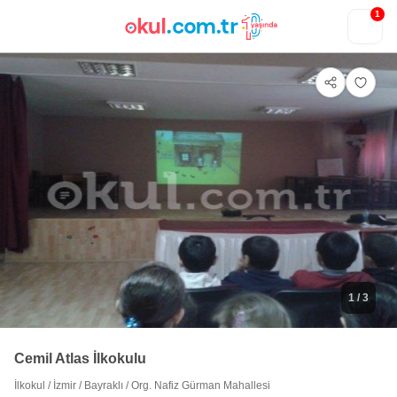
1
1
/ 3
Cemil Atlas İlkokulu
İlkokul
/
İzmir
/
Bayraklı
/
Org. Nafiz Gürman Mahallesi