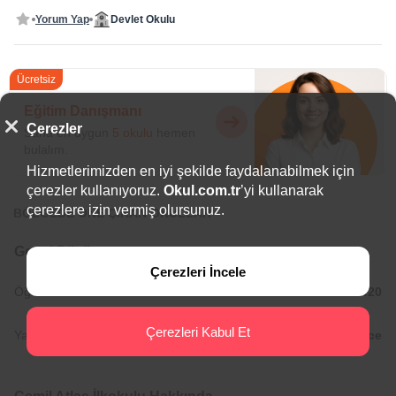
Yorum Yap
Devlet Okulu
Ücretsiz
Eğitim Danışmanı
Çerezler
Sana en uygun
5 okulu
hemen
bulalım.
Hizmetlerimizden en iyi şekilde faydalanabilmek için
çerezler kullanıyoruz.
Okul.com.tr
’yi kullanarak
çerezlere izin vermiş olursunuz.
BÖLGEDE ÖNE ÇIKAN OKULLAR
Genel Bilgiler
Çerezleri İncele
Öğlenci Okul Saatleri:
12:20/17:20
Çerezleri Kabul Et
Yabancı Diller:
İngilizce