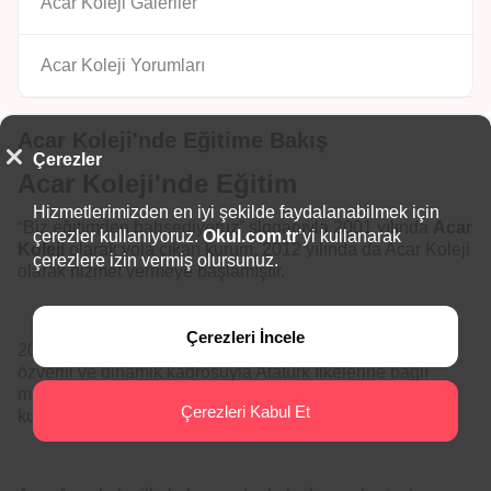
Acar Koleji Galeriler
Acar Koleji Yorumları
Acar Koleji'nde Eğitime Bakış
Çerezler
Acar Koleji'nde Eğitim
Hizmetlerimizden en iyi şekilde faydalanabilmek için
“Biz eğitimden bahsediyoruz” sloganıyla 2001 yılında
Acar
çerezler kullanıyoruz.
Okul.com.tr
’yi kullanarak
Koleji
olarak yola çıkan kurum, 2012 yılında da Acar Koleji
çerezlere izin vermiş olursunuz.
olarak hizmet vermeye başlamıştır.
Çerezleri İncele
2001 den bu yana olan tecrübesiyle, alanında uzman,
özverili ve dinamik kadrosuyla Atatürk İlkelerine bağlı
modern ve çağdaş eğitim yapısıyla butik okul tarzında
Çerezleri Kabul Et
kurulmuştur.