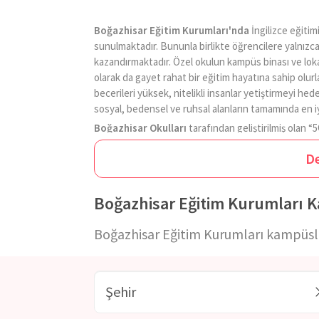
Boğazhisar Eğitim Kurumları'nda
İngilizce eğitim
sunulmaktadır. Bununla birlikte öğrencilere yalnızca 
kazandırmaktadır. Özel okulun kampüs binası ve loka
olarak da gayet rahat bir eğitim hayatına sahip olurla
becerileri yüksek, nitelikli insanlar yetiştirmeyi he
sosyal, bedensel ve ruhsal alanların tamamında en iy
Boğazhisar Okulları
tarafından geliştirilmiş olan “
yaşamla birlikte güçlü bir iletişim kurmalarını hede
D
doğal yaşam alanını çok güzel bir şekilde değerlendi
deneyimler, eğlenirken öğrenirler, özgüvenleri artar
sağlıklarını geliştirir ve iyileştirici bir etki gösterir.
Boğazhisar Eğitim Kurumları 
Okul konsepti olarak çocuklara birçok imkan sunan
Boğazhisar Eğitim Kurumları kampüsler
Doğada Yürüyüş
Doğayı Keşfet
Doğa Oyunları
Tırmanma ve Denge
Kamp
Hikaye Oluşturma