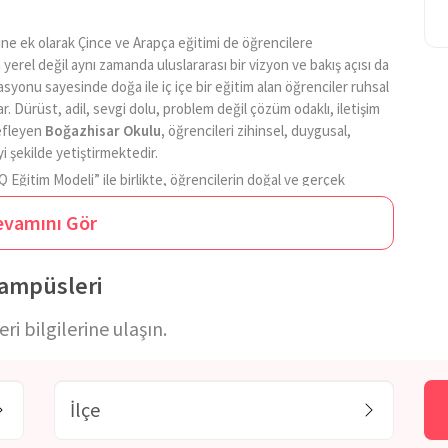
ine ek olarak Çince ve Arapça eğitimi de öğrencilere
yerel değil aynı zamanda uluslararası bir vizyon ve bakış açısı da
syonu sayesinde doğa ile iç içe bir eğitim alan öğrenciler ruhsal
r. Dürüst, adil, sevgi dolu, problem değil çözüm odaklı, iletişim
defleyen
Boğazhisar Okulu,
öğrencileri zihinsel, duygusal,
i şekilde yetiştirmektedir.
5Q Eğitim Modeli” ile birlikte, öğrencilerin doğal ve gerçek
flemiştir. Bu amaç içerisinde, atölyeler ve kampüs çevresindeki
evamını Gör
rmektedir. Bu doğrultuda, öğrenciler araştırır ve keşfeder,
, çevreye uyumlu birer birey olurlar. Doğayla temas, fiziksel
Kampüsleri
 Boğazhisar Eğitim Kurumu;
i bilgilerine ulaşın.