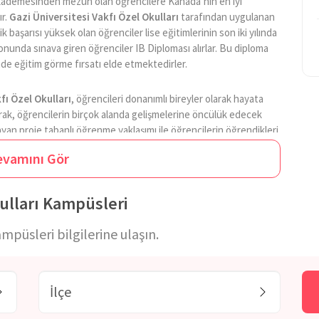
e kademesinden mezun olan öğrencilere Kanada’nın en iyi
ır.
Gazi Üniversitesi Vakfı Özel Okulları
tarafından uygulanan
başarısı yüksek olan öğrenciler lise eğitimlerinin son iki yılında
nunda sınava giren öğrenciler IB Diploması alırlar. Bu diploma
nde eğitim görme fırsatı elde etmektedirler.
fı Özel Okulları
, öğrencileri donanımlı bireyler olarak hayata
larak, öğrencilerin birçok alanda gelişmelerine öncülük edecek
yan proje tabanlı öğrenme yaklaşımı ile öğrencilerin öğrendikleri
r. Kurum tarafından düzenlenen çeşitli spor faaliyetleri ile
evamını Gör
ım oyunları sayesinde öğrencilerde ekip çalışması bilinci
 bünyesinde bulundurduğu kulüpler sayesinde öğrencilerin ilgi ve
sunmaktadır. Böylece öğrenciler kendilerini akademik anlamda
kulları Kampüsleri
lı bireyler olabilmektedirler.
ampüsleri bilgilerine ulaşın.
ndan takip eden kurum, teknolojik altyapısı sayesinde sürekli
ir eğitim programına sahiptir. Anaokulunda branş derslerine ek
ler ilkokul kademesine hazır hale getirilmektedir. Her eğitim
tim kademesi için gerekli yetkinliğe sahip olması
kulları
lise kademelerinden mezun olan öğrencilerin en iyi