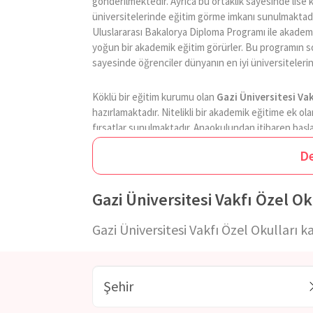
gönderilmektedir. Ayrıca bu ortaklık sayesinde lis
üniversitelerinde eğitim görme imkanı sunulmaktad
Uluslararası Bakalorya Diploma Programı ile akademik 
yoğun bir akademik eğitim görürler. Bu programın so
sayesinde öğrenciler dünyanın en iyi üniversiteleri
Köklü bir eğitim kurumu olan
Gazi Üniversitesi Vak
hazırlamaktadır. Nitelikli bir akademik eğitime ek o
fırsatlar sunulmaktadır. Anaokulundan itibaren başla
bilgileri projeler ile pekiştirmeleri hedeflenmektedi
D
öğrencilerin fiziksel gelişimleri desteklenirken, tak
oluşmaktadır. Gazi Üniversitesi Vakfı Özel Okulları
yeteneklerine yönelik çalışmalar yapmasına fırsat 
Gazi Üniversitesi Vakfı Özel O
geliştirirken aynı zamanda farklı alanlarda da donanım
Gazi Üniversitesi Vakfı Özel Okulları k
Gazi Koleji
eğitim dünyasında olan gelişmeleri yakı
kendini geliştiren ve yeniliklere ayak uydurabilen b
olarak verilen ilkokul hazırlık eğitimleri ile öğrenci
kademesinden mezun olan öğrencinin bir sonraki eği
hedeflenmektedir.
Gazi Üniversitesi Vakfı Özel O