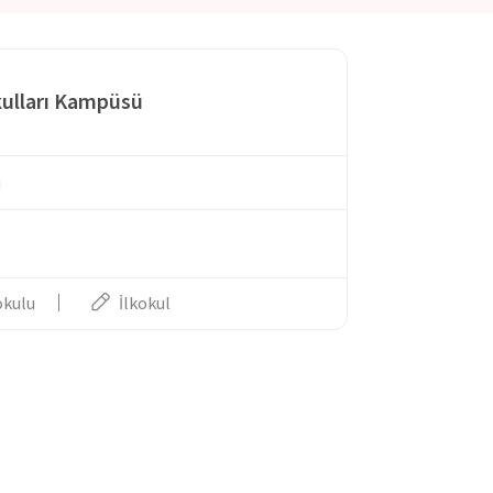
kulları Kampüsü
u
okulu
İlkokul