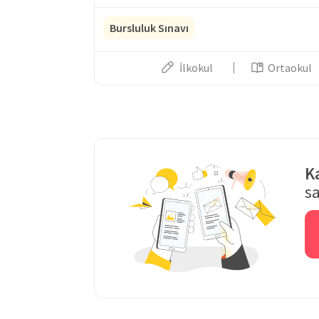
öğrencilere verilen dil eğitimi en üst düzeyde olmakla
Bursluluk Sınavı
buluşmaktadırlar. Öğrencilere sunulan bilgilerin doğr
ezberci eğitim değil yaparak yaşayarak öğrenme meto
sanatsal faaliyetlerle renklendirilmiş eğitim programl
İlkokul
Ortaokul
amaçlamaktadır.
K
sa