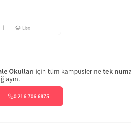
 birlikte uluslararası standartlarda eğitim içerikleri ile
u ve etkin bir biçimde anlaşılabilmesi için sıradanlıktan uzak,
duna dayalı eğitim hizmeti sağlanmaktadır. Çeşitli sportif ve
arı öğrencilerin hayatlarında sosyal ve aktif bireyler olmalarını
Lise
ale Okulları
için tüm kampüslerine
tek numa
ğlayın!
0 216 706 6875