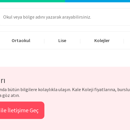
Ortaokul
Lise
Kolejler
|
|
|
rı
da bütün bilgilere kolaylıkla ulaşın. Kale Koleji fiyatlarına, burslu
a göz atın.
ile İletişime Geç