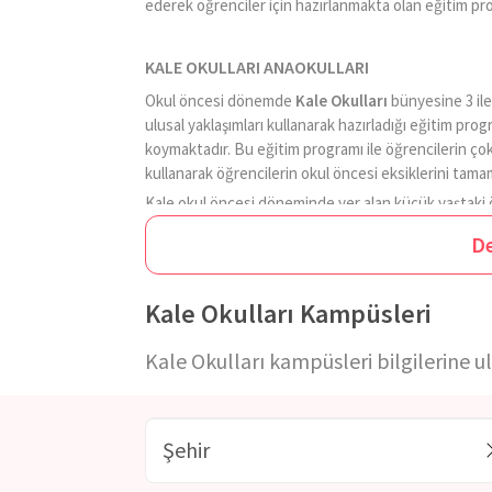
ederek öğrenciler için hazırlanmakta olan eğitim p
KALE OKULLARI ANAOKULLARI
Okul öncesi dönemde
Kale Okulları
bünyesine 3 ile 
ulusal yaklaşımları kullanarak hazırladığı eğitim progr
koymaktadır. Bu eğitim programı ile öğrencilerin çok
kullanarak öğrencilerin okul öncesi eksiklerini tam
Kale okul öncesi döneminde yer alan küçük yaştaki ö
yönde seçimler yapma fırsatı verilmektedir. Özel kuru
D
merhametli, öz güvenli, yetenekli, paylaşımcı bireyl
kullanılan eğitim yaklaşımları Scamper, Göster-Anlat
CreativeThinking-Proje yaklaşımları okulun sunduğu 
Kale Okulları Kampüsleri
Kale Okulları kampüsleri bilgilerine ul
KALE OKULLARI İLKOKULLARI
Butik yapısıyla dikkat çekmekte olan ortamı ile hiz
yapısı her bireye özel ilgi gösterilerek gerçekleştir
arasındaki devamlılık temel alınarak, konular arasınd
programlardan yararlı bilgiler çekilerek oluşturulma
eğitmenler tarafından öğrencilere sunulmaktadır. Ö