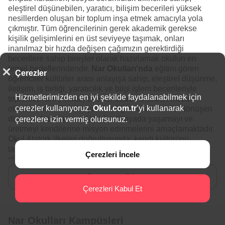
eleştirel düşünebilen, yaratıcı, bilişim becerileri yüksek
nesillerden oluşan bir toplum inşa etmek amacıyla yola
çıkmıştır. Tüm öğrencilerinin gerek akademik gerekse
kişilik gelişimlerini en üst seviyeye taşımak, onları
inanılmaz bir hızda değişen çağımızın gerektirdiği
becerilere sahip bireyler olarak hazırlamak okulun en
temel hedeflerindendir.
Nar Okulları'nda
eğitim gören
Çerezler
öğrenciler kültürler arası anlayışa sahip, eleştirel düşünme,
iletişim, iş birliği, yaratıcılık ve bilgi işlem becerileriyle
Hizmetlerimizden en iyi şekilde faydalanabilmek için
toplumda fark yaratan bireyler olarak okuldan mezun
çerezler kullanıyoruz.
Okul.com.tr
’yi kullanarak
olmaktadırlar. Okul bir yandan öğrencilerini hızla dönüşen
dünyaya hazırlayıp onların bu dünyada yaşamayı ve
çerezlere izin vermiş olursunuz.
üretmeyi kendilerine misyon edinmelerini amaçlamaktadır.
Okul Atatürk ilkeleri doğrultusunda; kendi kültürünü
tanıyan, ülkesini seven ve bundan gurur duyan bireyler
Çerezleri İncele
olarak yetişmeleri için gerekli özeni göstermektedir.
Devamını Gör
Çerezleri Kabul Et
Nar Okulları
eğitim modeli sürecini etkin kılan, araştırmaya
dönük, eleştirel ve yaratıcı düşünceyi geliştiren,
yapılandırıcı yaklaşımı, çoklu zeka teorisini, iş birlikli
Nar Okulları Kampüsleri