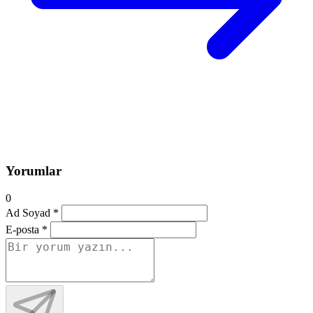
Yorumlar
0
Ad Soyad *
E-posta *