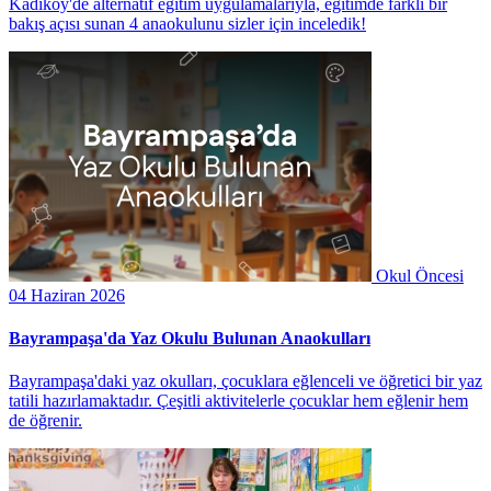
Kadıköy'de alternatif eğitim uygulamalarıyla, eğitimde farklı bir
bakış açısı sunan 4 anaokulunu sizler için inceledik!
Okul Öncesi
04 Haziran 2026
Bayrampaşa'da Yaz Okulu Bulunan Anaokulları
Bayrampaşa'daki yaz okulları, çocuklara eğlenceli ve öğretici bir yaz
tatili hazırlamaktadır. Çeşitli aktivitelerle çocuklar hem eğlenir hem
de öğrenir.