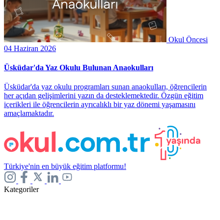
Okul Öncesi
04 Haziran 2026
Üsküdar'da Yaz Okulu Bulunan Anaokulları
Üsküdar'da yaz okulu programları sunan anaokulları, öğrencilerin
her açıdan gelişimlerini yazın da desteklemektedir. Özgün eğitim
içerikleri ile öğrencilerin ayrıcalıklı bir yaz dönemi yaşamasını
amaçlamaktadır.
Türkiye'nin en büyük eğitim platformu!
Kategoriler