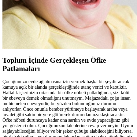
Toplum İçinde Gerçekleşen Öfke
Patlamaları
Çocuğunuzu evde ağlatmasına izin vermek başka bir şeydir ancak
kamuya açık bir alanda gerçekleştiğinde utanç verici ve kaotiktir.
Haftalık işlerinizin ortasında bir öfke nöbeti patladığında, sizi kötü
bir ebeveyn demek olmadığını unutmayın. Mağazadaki çoğu insan
muhtemelen ebeveyndir, bu yüzden bulunduğunuz durumu
anlıyorlar. Önce onunla beraber yürümeye başlayarak araba veya
tuvalet gibi sakin bir yere götürerek durumdan uzaklaştıracaktır.
Öfke nöbeti duruncaya kadar ona sarılın ve evde yapacağınız gibi
yol gösterici olun. Çocuğunuzun taleplerine cevap vermeyin. Uyum
sağlayabileceğini biliyor ve bir şeker çubuğu alabileceğini biliyorsa,
bir dahaki sefere aynı durumun tekrarlanacağına bahse girebilirsiniz.