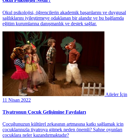
Okul Psikolojisi Nedir?
Okul psikolojisi, öğrencilerin akademik başarılarını ve duygusal
sağlıklarını iyileştirmeye odaklanan bir alandır ve bu bağlamda
eğitim kurumlarına danışmanlık ve destek sağlar.
Aileler İçin
11 Nisan 2022
Tiyatronun Çocuk Gelişimine Faydaları
Çocuğunuzun kültürel zekasının artmasına katkı sağlamak için
çocuklarınızla tiyatroya gitmek neden önemli? Sahne oyunları
çocuklara neler kazandırmaktadır?