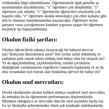
velilerinden bilgi edinebilirsiniz. Öğretmenlerle ilgili genelde şu
tanımlamaları duyabilirsiniz; “x” öğretmen çok disiplinlidir, “y”
öğretmen çok rahattır, “s” öğretmenin öğrencileri ortaokulda çok
başarılı oldu, “e” öğretmen okulda teknolojiyi çok etkin kullanır gibi
tabi ki olumsuz tanımlamalardan kaçınacağız. Öğretmen seçim
şansınız varsa çocuğunuzun karakter yapısına uygun bir öğretmen
seçimiyle işe başlayabilirsiniz.
Okulun fiziki şartları:
Okulun öğrencilerin rahatça oynayacağı bir bahçesi mevcut
mu? Bahçenin düzenlemesi nasıl? Her yerine asfalt dökülmüş ve
arabalara park olarak tahsis edilmiş ismi bahçe olan bir otopark mı?
Ya da ağaçlandırılmış, çiçeklendirilmiş, zemini çocukların
düştüğünde yaralanmasını engelleyici mantarla kaplanmış ve az da
olsa oynamaları için toprak alan bırakılmış işlevsel bir bahçe mi?
Okulun sınıf mevcutları:
Devlet okullarında okulun kalitesi arttıkça maalesef sınıf mevcutları
da artmakta bu da öğretmenin performansını düşürmektedir.
Mümkün olduğunca az mevcudu olan bir sınıf seçmekte fayda var.
En iyi ilkokullar şöhretlerinden ötürü çok kalabalık olabilmektedir.