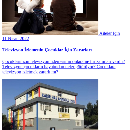
Aileler İçin
11 Nisan 2022
Televizyon İzlemenin Çocuklar İçin Zararları
Çocuklarınızın televizyon izlemesinin onlara ne tür zararları vardır?
Televizyon çocukların hayatından neler götürüyor? Çocuklara
televizyon izletmek zararlı mı?