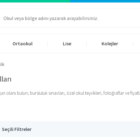
Ortaokul
Lise
Kolejler
|
|
|
lik
ları
olanı bulun; bursluluk sınavları, özel okul teşvikleri, fotoğraflar ve fiyatlar 
Seçili Filtreler