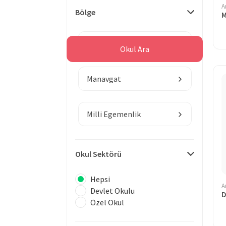
A
Bölge
M
Antalya
Okul Ara
Manavgat
Milli Egemenlik
Okul Sektörü
Hepsi
A
Devlet Okulu
Özel Okul