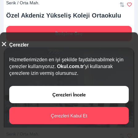
Serik / Orta Mah.
Özel Akdeniz Yükseliş Koleji
Ortaokulu
İletişime Geç
Çerezler
Hizmetlerimizden en iyi şekilde faydalanabilmek için
çerezler kullanıyoruz.
Okul.com.tr
’yi kullanarak
çerezlere izin vermiş olursunuz.
Çerezleri İncele
Çerezleri Kabul Et
3
3
Serik / Orta Mah.