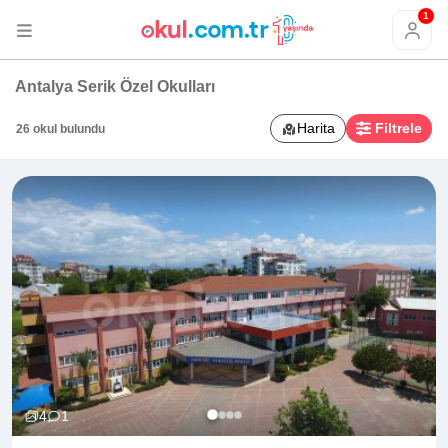
1
Antalya Serik Özel Okulları
Harita
Filtrele
26 okul bulundu
4
1