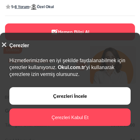
5
8 Yorum
Özel Okul
Hemen Bilgi Al
Çerezler
Ücretsiz
Hizmetlerimizden en iyi şekilde faydalanabilmek için
Eğitim Danışmanı
çerezler kullanıyoruz.
Okul.com.tr
’yi kullanarak
Sana en uygun
5 okulu
hemen
çerezlere izin vermiş olursunuz.
bulalım.
Çerezleri İncele
BÖLGEDE ÖNE ÇIKAN OKULLAR
Genel Bilgiler
Çerezleri Kabul Et
Tam gün Okul Saatleri:
08:30/18:00