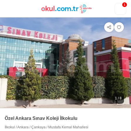
1
1
/ 8
Özel Ankara Sınav Koleji İlkokulu
İlkokul
/
Ankara
/
Çankaya
/
Mustafa Kemal Mahallesi