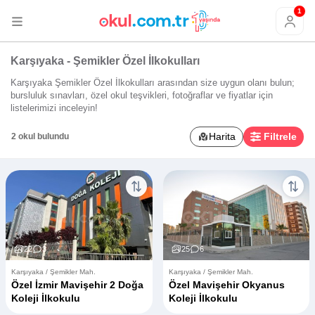
1
Karşıyaka - Şemikler Özel İlkokulları
Karşıyaka Şemikler Özel İlkokulları arasından size uygun olanı bulun;
bursluluk sınavları, özel okul teşvikleri, fotoğraflar ve fiyatlar için
listelerimizi inceleyin!
Harita
Filtrele
2 okul bulundu
22
3
25
6
Karşıyaka / Şemikler Mah.
Karşıyaka / Şemikler Mah.
Özel İzmir Mavişehir 2 Doğa
Özel Mavişehir Okyanus
Koleji İlkokulu
Koleji İlkokulu