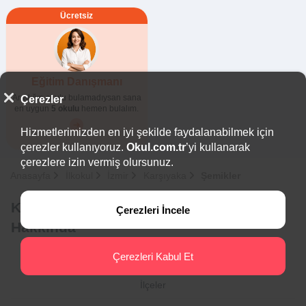
Ücretsiz
Eğitim Danışmanı
Aradığın okulu bulamadıysan sana
Çerezler
en uygun
5 okulu
hemen bulalım.
Hizmetlerimizden en iyi şekilde faydalanabilmek için
çerezler kullanıyoruz.
Okul.com.tr
’yi kullanarak
çerezlere izin vermiş olursunuz.
Anasayfa
İlkokul
İzmir
Karşıyaka
Şemikler
Karşıyaka - Şemikler Özel İlkokulları
Çerezleri İncele
Hakkında
Çerezleri Kabul Et
İlçeler