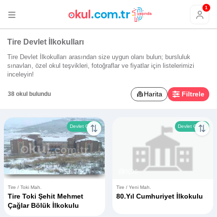
1
Tire Devlet İlkokulları
Tire Devlet İlkokulları arasından size uygun olanı bulun; bursluluk
sınavları, özel okul teşvikleri, fotoğraflar ve fiyatlar için listelerimizi
inceleyin!
Harita
Filtrele
38 okul bulundu
Devlet Okulu
Devlet Okulu
1
0
0
0
Tire / Toki Mah.
Tire / Yeni Mah.
Tire Toki Şehit Mehmet
80.Yıl Cumhuriyet İlkokulu
Çağlar Bölük İlkokulu