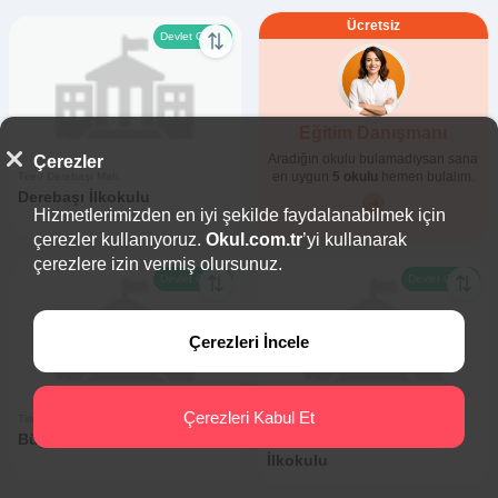
Ücretsiz
Devlet Okulu
Eğitim Danışmanı
0
0
Aradığın okulu bulamadıysan sana
Çerezler
en uygun
5 okulu
hemen bulalım.
Tire / Derebaşı Mah.
Derebaşı İlkokulu
Hizmetlerimizden en iyi şekilde faydalanabilmek için
çerezler kullanıyoruz.
Okul.com.tr
’yi kullanarak
çerezlere izin vermiş olursunuz.
Devlet Okulu
Devlet Okulu
Çerezleri İncele
0
0
0
0
Çerezleri Kabul Et
Tire / Büyükkale Mah.
Tire / Atatürk Mah.
Büyükkale İlkokulu
Öğretmen Melahat Aksoy
İlkokulu