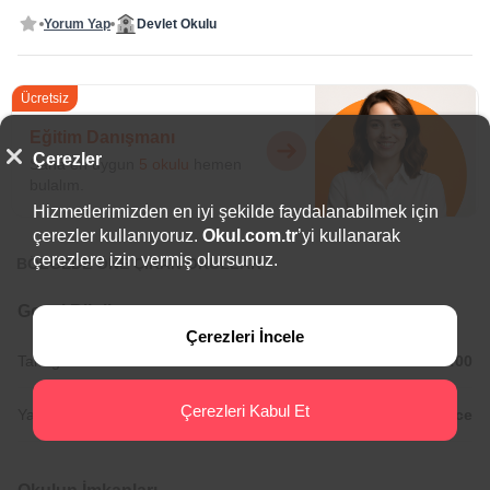
Yorum Yap
Devlet Okulu
Ücretsiz
Eğitim Danışmanı
Çerezler
Sana en uygun
5 okulu
hemen
bulalım.
Hizmetlerimizden en iyi şekilde faydalanabilmek için
çerezler kullanıyoruz.
Okul.com.tr
’yi kullanarak
çerezlere izin vermiş olursunuz.
BÖLGEDE ÖNE ÇIKAN OKULLAR
Genel Bilgiler
Çerezleri İncele
Tam gün Okul Saatleri:
08:30/15:00
Çerezleri Kabul Et
Yabancı Diller:
İngilizce