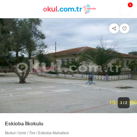
1
1
/ 2
Eskioba İlkokulu
İlkokul
/
İzmir
/
Tire
/
Eskioba Mahallesi