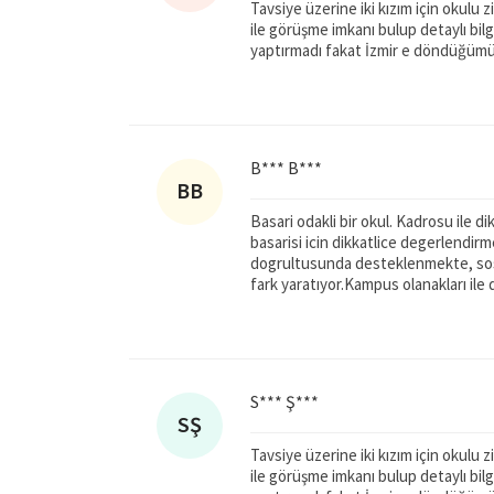
Tavsiye üzerine iki kızım için okulu 
ile görüşme imkanı bulup detaylı bilg
yaptırmadı fakat İzmir e döndüğümü
B*** B***
BB
Basari odakli bir okul. Kadrosu ile d
basarisi icin dikkatlice degerlendir
dogrultusunda desteklenmekte, sosy
fark yaratıyor.Kampus olanakları il
S*** Ş***
SŞ
Tavsiye üzerine iki kızım için okulu 
ile görüşme imkanı bulup detaylı bilg