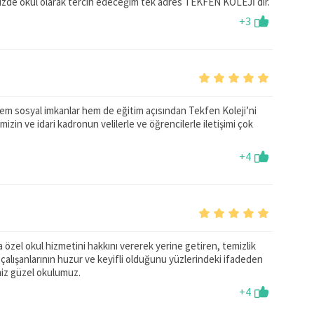
zde okul olarak tercih edeceğim tek adres TEKFEN KOLEJİ dir.
+3
hem sosyal imkanlar hem de eğitim açısından Tekfen Koleji’ni
izin ve idari kadronun velilerle ve öğrencilerle iletişimi çok
+4
la özel okul hizmetini hakkını vererek yerine getiren, temizlik
çalışanlarının huzur ve keyifli olduğunu yüzlerindeki ifadeden
niz güzel okulumuz.
+4