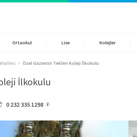
Ortaokul
Lise
Kolejler
|
|
|
ahallesi
Özel Gaziemir Tekfen Koleji İlkokulu
leji İlkokulu
0 232 335 1298