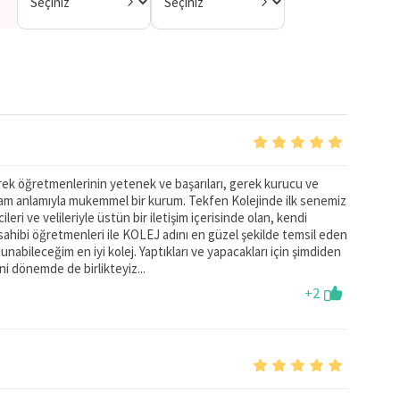
larak öğrencileriyle buluşturmaktadır. Sunduğu eğitimi,
 Gaziemir Tekfen Koleji İlkokulu
, öğrencilerine sosyal
lamaktadırlar.
erek öğretmenlerinin yetenek ve başarıları, gerek kurucu ve
tam anlamıyla mukemmel bir kurum. Tekfen Kolejinde ilk senemiz
ri ve velileriyle üstün bir iletişim içerisinde olan, kendi
sahibi öğretmenleri ile KOLEJ adını en güzel şekilde temsil eden
sunabileceğim en iyi kolej. Yaptıkları ve yapacakları için şimdiden
 dönemde de birlikteyiz...
+2