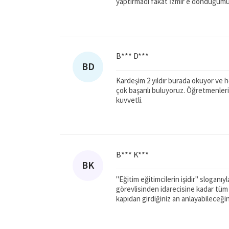
yaptırmadı fakat İzmir e döndüğümü
B*** D***
BD
Kardeşim 2 yıldır burada okuyor ve 
çok başarılı buluyoruz. Öğretmenlerim
kuvvetli.
B*** K***
BK
"Eğitim eğitimcilerin işidir" sloganıy
görevlisinden idarecisine kadar tüm 
kapıdan girdiğiniz an anlayabileceği