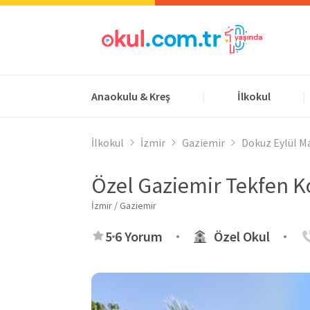
Anaokulu & Kreş
İlkokul
|
|
İlkokul
İzmir
Gaziemir
Dokuz Eylül M
Özel Gaziemir Tekfen Ko
İzmir / Gaziemir
5
6 Yorum
Özel Okul