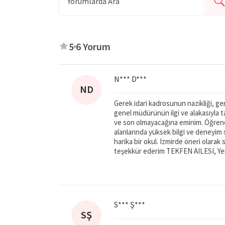
konuşulan İspanyolca’ yı ikinci yabancı dil o
kulüpler ve etkinlikler ile zenginleştiren
Özel
yetenekler kazandırmakta, onları geleceğe hazır
5
6 Yorum
N*** D***
ND
Gerek idari kadrosunun nazikliği, g
genel müdürünün ilgi ve alakasıyla 
ve son olmayacağına eminim. Öğrencile
alanlarında yüksek bilgi ve deneyim 
harika bir okul. Izmirde öneri olarak 
teşekkür ederim TEKFEN AILESI, Yeni
S*** Ş***
SŞ