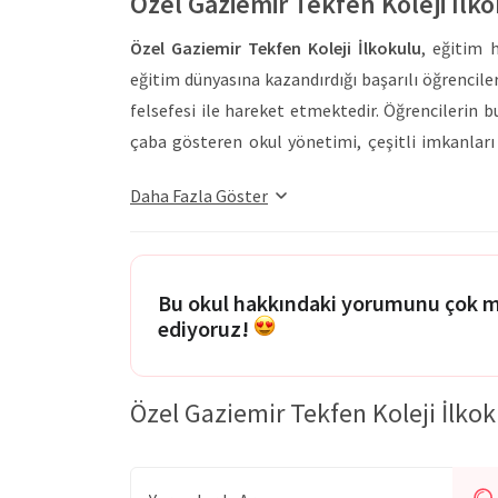
Özel Gaziemir Tekfen Koleji İl
Özel Gaziemir Tekfen Koleji İlkokulu
, eğitim 
eğitim dünyasına kazandırdığı başarılı öğrenciler
felsefesi ile hareket etmektedir. Öğrencilerin 
çaba gösteren okul yönetimi, çeşitli imkanları
ortamı ve çalışanlarının hoşgörülü davranışları 
Daha Fazla Göster
sağlanmaktadır. Öğrencilerine sağlam temel
İlkokulu
, akademik kadrosunun hizmetleri ile öğ
raporlar oluşturmaktadır. Bu süreç içerisinde a
öğrencilerin gelişimleri üst seviyelere çıkarı
Bu okul hakkındaki yorumunu çok 
ediyoruz!
çağlarda, tiyatro, dans, gitar gibi etkinlikl
kazanmalarını sağlamaktadır. Çocukların sağ
İlkokulu
, yemekhanesi sayesinde taze ve sıca
Özel Gaziemir Tekfen Koleji İlko
aktiviteler ile bedensel ve zihinsel gelişimler
yetiştirmek amacıyla okul, İngilizce eğitimi b
İngilizce olan eğitmenlerle beraber eğitim hiz