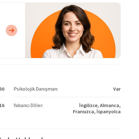
30
Psikolojik Danışman:
Var
16
Yabancı Diller:
İngilizce,
Almanca,
Fransızca,
İspanyolca