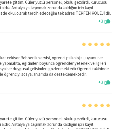
ziyarete gittim. Güler yüzlü personeli,okulu gezdirdi, kurucusu
i aldık. Antalya ya taşınmak zorunda kaldığım için kayıt
zde okul olarak tercih edeceğim tek adres TEKFEN KOLEJİ dir.
+3
ikkat çekiyor.Rehberlik servisi, ogrenci psikolojisi, uyumu ve
me yapmakta, egitimleri boyunca ogrenciler yetenek ve ilgileri
al ve duygusal gelisimleri gozlenmektedir.Ogrenci takibinde
e de öğrenciyi sosyal anlamda da desteklemektedir.
+3
ziyarete gittim. Güler yüzlü personeli,okulu gezdirdi, kurucusu
i aldık. Antalya ya taşınmak zorunda kaldığım için kayıt