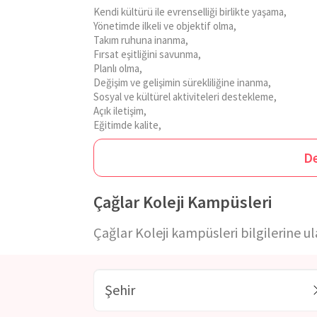
Kendi kültürü ile evrenselliği birlikte yaşama,
Yönetimde ilkeli ve objektif olma,
Takım ruhuna inanma,
Fırsat eşitliğini savunma,
Planlı olma,
Değişim ve gelişimin sürekliliğine inanma,
Sosyal ve kültürel aktiviteleri destekleme,
Açık iletişim,
Eğitimde kalite,
Öğrencilerin sanat alanında da yetiştirilmesi,
En az bir yabancı dil yeterliliği sağlama,
D
olarak belirleyen
Çağlar Koleji;
anaokulu, ilkokul ve
geleceğe sahip yeni nesilleri yetiştirmektedir.
Çağlar Koleji Kampüsleri
Çağlar Koleji'nde
yabancı dil eğitimi branşında uz
Çağlar Koleji kampüsleri bilgilerine ul
Günümüzün ihtiyaçlarından birisi niteliğinde olan yab
sürdürülmektedir. Bir yabancı dilin yeterli olmadığın
ve Almanca dil eğitimi vermektedir.
Çağlar Okulları
yoğunluklarda devam ettirerek öğrencilerin dil edi
Koleji'nin
verdiği dil eğitim programları ile öğrenc
olmaları desteklenmektedir. Sunulan eğitim çalışmala