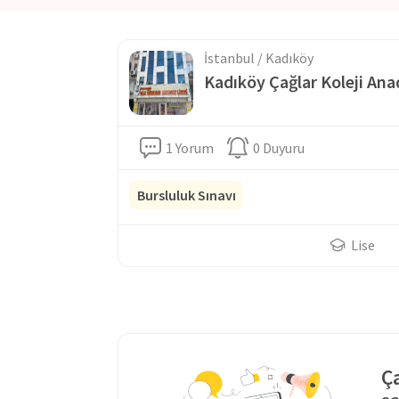
gösterimleri ile pekiştirilmektedir.
İstanbul / Kadıköy
İlkokul, ortaokul ve lise seviyesinde eğitim veren
Öz
hayatına entegre eden bireyler yetiştirmektedir. Ça
Kadıköy Çağlar Koleji An
seviyelerinin ve şekillerinin farklılığının bilincinde o
getirebilmek adına tek düze, ezberci eğitimden uzak
parçası olarak kabul etmesine destek olarak yaşam 
1 Yorum
0 Duyuru
Kurumları;
nitelikli öğretmen kadrosu, kaliteli eğiti
hazırlamaktadır. Teknolojik eğitim altyapısı ile öğre
Bursluluk Sınavı
desteklemektedir. İstanbul Üsküdar'da merkezi bir 
ve güvenli ulaşımını sağlamaktadır.
Lise
Ça