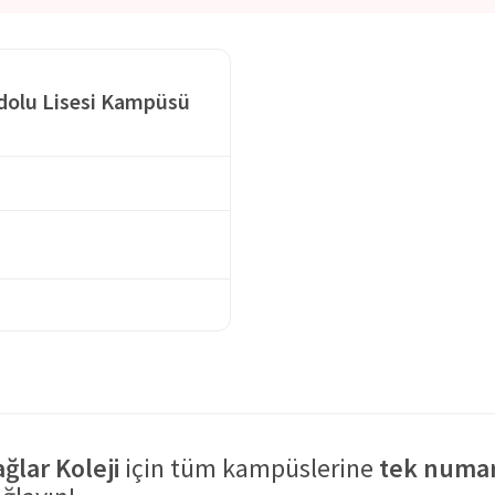
el Çağlar Koleji;
başarılı, özgüvenli, çalışmayı ve öğrenmeyi
ğlar, her öğrencinin bireysel beceri ve yeteneklerinin, öğrenme
adolu Lisesi Kampüsü
larak eğitim çalışmalarını devam ettirmektedir. Eğitimi kalıcı hale
 bir tutum sergilemektedir. Öğrencilerin, eğitimi hayatın bir
boyu öğrenme becerisini geliştirmektedir.
Çağlar Eğitim
m programları ile öğrencilere ayrıcalıklı öğrenim ortamı
ncilerin çağın gerekliliklerine uygun öğrenim süreci yaşamasını
konumda bulunan kurum, servis imkanı ile öğrencilerin konforlu
ğlar Koleji
için tüm kampüslerine
tek numar