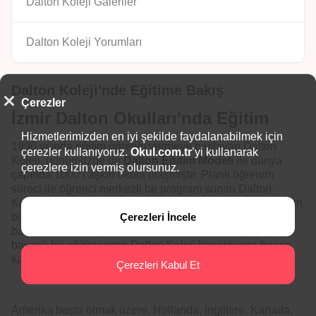
Dalton Koleji Galeriler
Dalton Koleji Yorumları
Dalton Koleji'nde Eğitime Bakış
Çerezler
İzmir Dalton Okulları'nda Eğitim
Hizmetlerimizden en iyi şekilde faydalanabilmek için
1996 yılında eğitim öğretim vermeye başlayan Dalton
çerezler kullanıyoruz.
Okul.com.tr
’yi kullanarak
Koleji, günümüzde de
Dalton Eğitim Modeli
ile dünya
çerezlere izin vermiş olursunuz.
çapında 1000’i aşkın okula ulaşmıştır. Planlı öğrenim
süreci ile öğrenci merkezli bir program sunan Dalton
Koleji, özgür ve aktif bir sınıf ortamı sunmaktadır. Sağlanan
Çerezleri İncele
bu ortamda öğrencilerin sorumluluk sahibi, yaratıcı ve
başarılı birer birey olmaları hedeflenirken, dünya çapında
başarılı bir eğitim veren Dalton Koleji başarılarına başarı
katmaktadır.
Çerezleri Kabul Et
Amerika başta olmak üzere, Hollanda, İngiltere, Kanada,