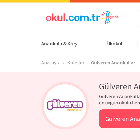
Anaokulu & Kreş
İlkokul
|
|
Anasayfa
Kolejler
Gülveren Anaokulları
Gülveren A
Gülveren Anaokullar
en uygun okulu hem
Gülveren Anao