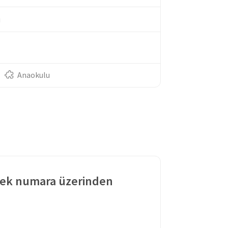
u
Anaokulu
tek numara üzerinden