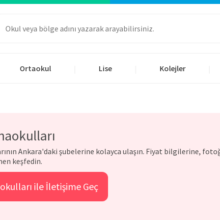
Ortaokul
Lise
Kolejler
|
|
|
naokulları
ının Ankara'daki şubelerine kolayca ulaşın. Fiyat bilgilerine, foto
en keşfedin.
kulları ile İletişime Geç