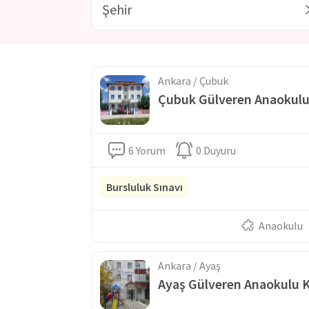
Gülveren Anaokulları öğrencilerine; drama, fen atölye
sanatlar, değerler eğitimi ve satranç gibi konularda
konuları yerinde öğrenmesi sağlanırken aynı zamanda
itibaren seçecekleri mesleklerle ilgili bilgi sahibi ol
eğitimi verilmekte ve öğrencilerin birer dünya vatand
atılmaktadır. Öğrencilerin birbirleriyle olan ilişkile
Ankara / Çubuk
günler için kutlamalar hazırlanmaktadır.
Çubuk Gülveren Anaokul
6 Yorum
0 Duyuru
Bursluluk Sınavı
Anaokulu
Ankara / Ayaş
Ayaş Gülveren Anaokulu