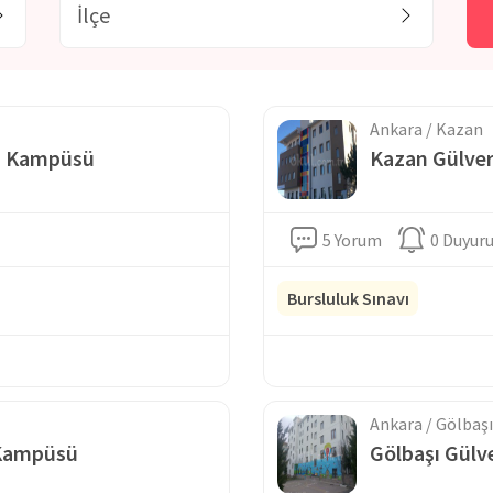
si, ebru, halk oyunları, beden eğitimi, el sanatları, dekoratif
 eğitim vermektedir. Düzenlenen geziler ile öğrencilerin bazı
 çeşitli meslek gruplarına yapılan ziyaretlerle küçük yaştan
maktadırlar. Gülveren Anaokullarında yabancı dil olarak İngilizce
aşı olabilmeleri adına ihtiyaç duydukları dil eğitiminin temelleri
rini geliştirmek adına doğum günü partileri yapılmakta ve özel
Ankara / Kazan
u Kampüsü
Kazan Gülve
5 Yorum
0 Duyur
Bursluluk Sınavı
Ankara / Gölbaşı
 Kampüsü
Gölbaşı Gül