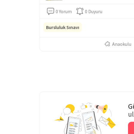
0 Yorum
0 Duyuru
Bursluluk Sınavı
Anaokulu
G
u