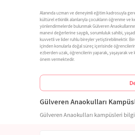
Alanında uzman ve deneyimli eğitim kadrosuyla gerek
kültürel etkinlik alanlarıyla çocukların öğrenme v
yönlendirmelerde bulunmak Gülveren Anaokullarının 
manevi değerlerine saygılı, sorumluluk sahibi, yaşadığ
kuvvetli ve lider ruhlu bireyler yetiştirebilmektir. 
içinden konularla doğal süreç içerisinde öğrencileri
ezberden uzak, öğrencilerin yaparak, yaşayarak ve 
önem vermektedir.
Kurum, her öğrencisini bir birey olarak görmekte ve 
ne derece önemli olduğunun bilincindedir. Gülveren A
D
aktivitelerle, çocukların kaba motor becerilerinin 
yanında beslenme konusu üzerinde titizlikle duran
Gülveren Anaokulları Kampüsl
öğrencilerin günlük ihtiyaç duydukları besin mikta
bulunan öğrencilerinin psikolojik olarakta desteğe 
Gülveren Anaokulları kampüsleri bilgil
dönemsel olarak kurumlarına psikologlar davet etmek
Daha sonra bu değerlendirmeler raporlanıp aileler il