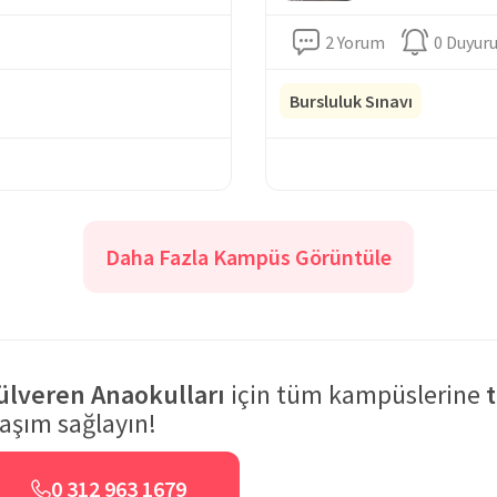
2 Yorum
0 Duyur
Bursluluk Sınavı
Daha Fazla Kampüs Görüntüle
ülveren Anaokulları
için tüm kampüslerine
laşım sağlayın!
0 312 963 1679