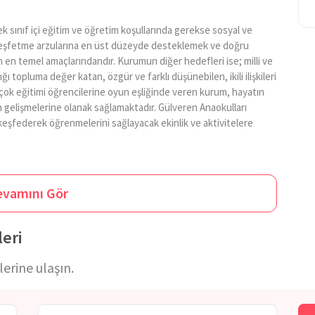
 sınıf içi eğitim ve öğretim koşullarında gerekse sosyal ve
e keşfetme arzularına en üst düzeyde desteklemek ve doğru
en temel amaçlarındandır. Kurumun diğer hedefleri ise; milli ve
ı topluma değer katan, özgür ve farklı düşünebilen, ikili ilişkileri
Birçok eğitimi öğrencilerine oyun eşliğinde veren kurum, hayatın
n gelişmelerine olanak sağlamaktadır. Gülveren Anaokulları
keşfederek öğrenmelerini sağlayacak ekinlik ve aktivitelere
her birinin yaşadığı toplumda söz sahibi olduklarına bilmelerinin
naokulları öğrencilerinin yaş özelliklerine uygun fiziksel
evamını Gör
ve kas gelişimlerinin desteklenmesine katkı sağlamaktadır. Bunun
 kurumda, yemekler okul bünyesinde yapılmakta ve menüler
eri
rları hesaplanarak oluşturulmaktadır. Okul öncesi dönemde
ihtiyaç duyabileceklerini bilen Gülveren Anaokulları, bu bağlamda
erine ulaşın.
te ve öğrencilerin gelişimleri her açıdan değerlendirilmektedir.
e paylaşılmaktadır.