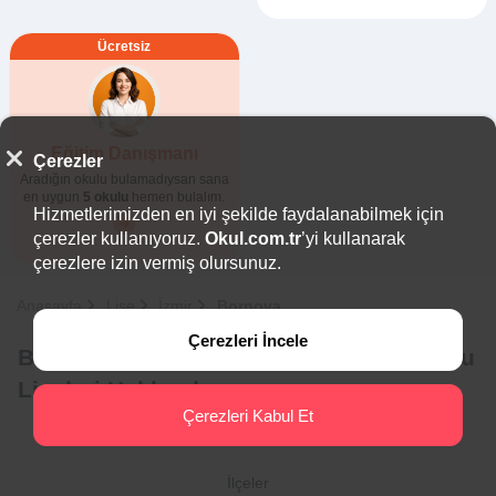
Ücretsiz
Eğitim Danışmanı
Çerezler
Aradığın okulu bulamadıysan sana
en uygun
5 okulu
hemen bulalım.
Hizmetlerimizden en iyi şekilde faydalanabilmek için
çerezler kullanıyoruz.
Okul.com.tr
’yi kullanarak
çerezlere izin vermiş olursunuz.
Anasayfa
Lise
İzmir
Bornova
Çerezleri İncele
Bornova Özel Mesleki ve Teknik Anadolu
Liseleri Hakkında
Çerezleri Kabul Et
İlçeler