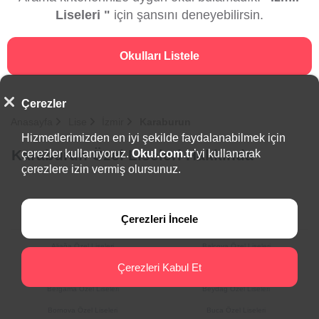
Liseleri "
için şansını deneyebilirsin.
Okulları Listele
Çerezler
Anasayfa
Lise
İzmir
Karaburun
Hizmetlerimizden en iyi şekilde faydalanabilmek için
Karaburun Özel Liseleri Hakkında
çerezler kullanıyoruz.
Okul.com.tr
’yi kullanarak
çerezlere izin vermiş olursunuz.
İlçeler
Çerezleri İncele
Aliağa Özel Liseleri
Balçova Özel Liseleri
Çerezleri Kabul Et
Bayındır Özel Liseleri
Bayraklı Özel Liseleri
Bergama Özel Liseleri
Beydağ Özel Liseleri
Bornova Özel Liseleri
Buca Özel Liseleri