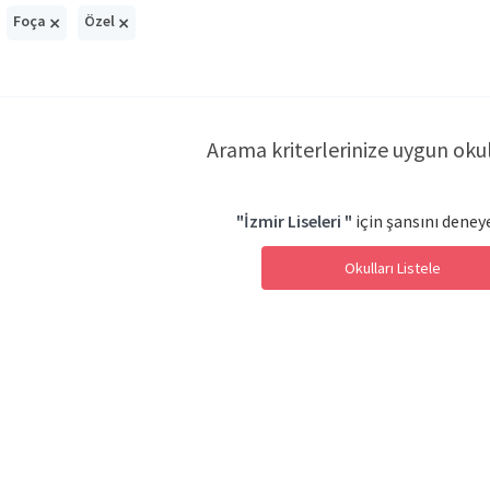
×
×
Foça
Özel
Arama kriterlerinize uygun oku
"İzmir Liseleri "
için şansını deneye
Okulları Listele