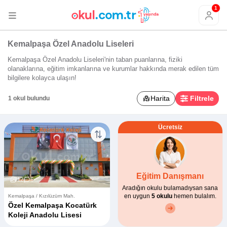
1
Kemalpaşa Özel Anadolu Liseleri
Kemalpaşa Özel Anadolu Liseleri'nin taban puanlarına, fiziki
olanaklarına, eğitim imkanlarına ve kurumlar hakkında merak edilen tüm
bilgilere kolayca ulaşın!
Harita
Filtrele
1 okul bulundu
Ücretsiz
Eğitim Danışmanı
12
6
Aradığın okulu bulamadıysan sana
en uygun
5 okulu
hemen bulalım.
Kemalpaşa / Kızılüzüm Mah.
Özel Kemalpaşa Kocatürk
Koleji Anadolu Lisesi