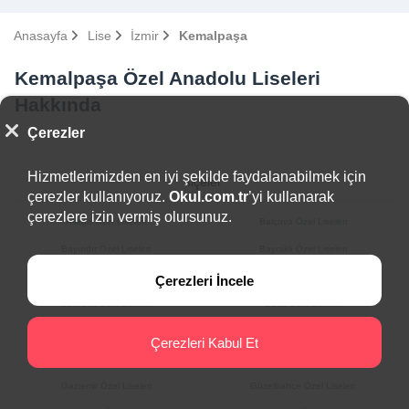
Anasayfa
Lise
İzmir
Kemalpaşa
Kemalpaşa Özel Anadolu Liseleri
Hakkında
Çerezler
Hizmetlerimizden en iyi şekilde faydalanabilmek için
İlçeler
çerezler kullanıyoruz.
Okul.com.tr
’yi kullanarak
çerezlere izin vermiş olursunuz.
Aliağa Özel Liseleri
Balçova Özel Liseleri
Bayındır Özel Liseleri
Bayraklı Özel Liseleri
Bergama Özel Liseleri
Beydağ Özel Liseleri
Çerezleri İncele
Bornova Özel Liseleri
Buca Özel Liseleri
Çeşme Özel Liseleri
Çiğli Özel Liseleri
Çerezleri Kabul Et
Dikili Özel Liseleri
Foça Özel Liseleri
Gaziemir Özel Liseleri
Güzelbahçe Özel Liseleri