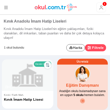
1
Kınık Anadolu İmam Hatip Liseleri
Kınık Anadolu İmam Hatip Liseleri'nin eğitim yaklaşımları, fiziki
olanakları, dil imkanları, taban puanları ve daha bir çok detaya kolayca
ulaşın!
Harita
Filtrele
1 okul bulundu
Ücretsiz
Devlet Okulu
Eğitim Danışmanı
0
0
Aradığın okulu bulamadıysan sana
en uygun
5 okulu
hemen bulalım.
Kınık / Fatih Mah.
Kınık İmam Hatip Lisesi