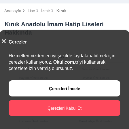
Anasayfa
Lise
İzmir
Kınık
Kınık Anadolu İmam Hatip Liseleri
Hakkında
Çerezler
Hizmetlerimizden en iyi şekilde faydalanabilmek için
İlçeler
çerezler kullanıyoruz.
Okul.com.tr
’yi kullanarak
çerezlere izin vermiş olursunuz.
Aliağa Özel Liseleri
Balçova Özel Liseleri
Bayındır Özel Liseleri
Bayraklı Özel Liseleri
Bergama Özel Liseleri
Beydağ Özel Liseleri
Çerezleri İncele
Bornova Özel Liseleri
Buca Özel Liseleri
Çeşme Özel Liseleri
Çiğli Özel Liseleri
Çerezleri Kabul Et
Dikili Özel Liseleri
Foça Özel Liseleri
Gaziemir Özel Liseleri
Güzelbahçe Özel Liseleri