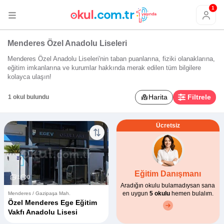
1
Menderes Özel Anadolu Liseleri
Menderes Özel Anadolu Liseleri'nin taban puanlarına, fiziki olanaklarına,
eğitim imkanlarına ve kurumlar hakkında merak edilen tüm bilgilere
kolayca ulaşın!
Harita
Filtrele
1 okul bulundu
Ücretsiz
Eğitim Danışmanı
1
0
Aradığın okulu bulamadıysan sana
en uygun
5 okulu
hemen bulalım.
Menderes / Gazipaşa Mah.
Özel Menderes Ege Eğitim
Vakfı Anadolu Lisesi