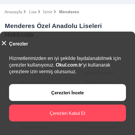
Anasayfa
Lise
İzmir
Menderes
Menderes Özel Anadolu Liseleri
Hakkında
Çerezler
Hizmetlerimizden en iyi şekilde faydalanabilmek için
İlçeler
çerezler kullanıyoruz.
Okul.com.tr
’yi kullanarak
çerezlere izin vermiş olursunuz.
Aliağa Özel Liseleri
Balçova Özel Liseleri
Bayındır Özel Liseleri
Bayraklı Özel Liseleri
Bergama Özel Liseleri
Beydağ Özel Liseleri
Çerezleri İncele
Bornova Özel Liseleri
Buca Özel Liseleri
Çeşme Özel Liseleri
Çiğli Özel Liseleri
Çerezleri Kabul Et
Dikili Özel Liseleri
Foça Özel Liseleri
Gaziemir Özel Liseleri
Güzelbahçe Özel Liseleri