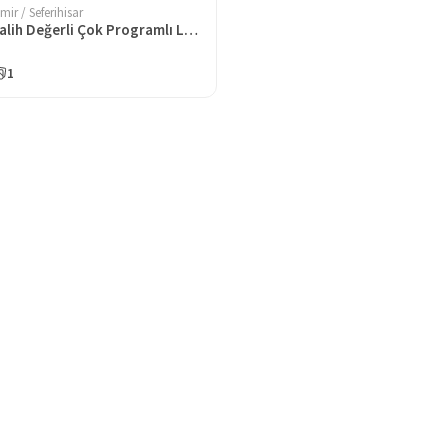
zmir / Seferihisar
Salih Değerli Çok Programlı Lise
1