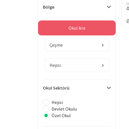
İ
Bölge
Ö
İzmir
Okul Ara
Çeşme
Hepsi
Okul Sektörü
Hepsi
Devlet Okulu
Özel Okul