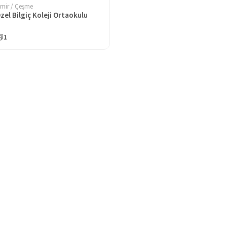
zmir / Çeşme
zel Bilgiç Koleji Ortaokulu
1