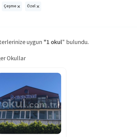
×
×
Çeşme
Özel
terlerinize uygun
"1 okul
" bulundu.
er Okullar