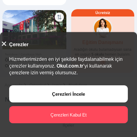
Ücretsiz
Eğitim Danışmanı
Çerezler
4
0
Aradığın okulu bulamadıysan sana
en uygun
5 okulu
hemen bulalım.
Narlıdere / Çatalkaya Mah.
Hizmetlerimizden en iyi şekilde faydalanabilmek için
Özel Narlıdere Uğur Okulları
Ortaokulu
çerezler kullanıyoruz.
Okul.com.tr
’yi kullanarak
çerezlere izin vermiş olursunuz.
Anasayfa
Ortaokul
İzmir
Narlıdere
Çerezleri İncele
Narlıdere Özel Ortaokulları Hakkında
Çerezleri Kabul Et
İlçeler