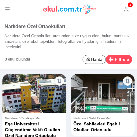
1
Narlıdere Özel Ortaokulları
Narlıdere Özel Ortaokulları arasından size uygun olanı bulun; bursluluk
sınavları, özel okul teşvikleri, fotoğraflar ve fiyatlar için listelerimizi
inceleyin!
Harita
Filtrele
3 okul bulundu
4
0
5
0
Narlıdere / Çatalkaya Mah.
Narlıdere / Sahil Evleri Mah.
Ege Üniversitesi
Özel Sahilevleri Egebil
Güçlendirme Vakfı Okulları
Okulları Ortaokulu
Özel Narlıdere Ortaokulu