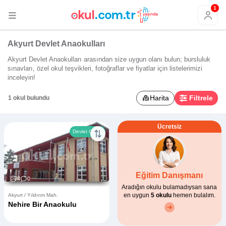
1
Akyurt Devlet Anaokulları
Akyurt Devlet Anaokulları arasından size uygun olanı bulun; bursluluk
sınavları, özel okul teşvikleri, fotoğraflar ve fiyatlar için listelerimizi
inceleyin!
Harita
Filtrele
1 okul bulundu
Ücretsiz
Devlet Okulu
Eğitim Danışmanı
4
0
Aradığın okulu bulamadıysan sana
en uygun
5 okulu
hemen bulalım.
Akyurt / Yıldırım Mah.
Nehire Bir Anaokulu