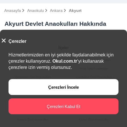
Anasayfa
Anaokulu
Ankara
Akyurt
Akyurt Devlet Anaokulları Hakkında
Çerezler
İlçeler
Hizmetlerimizden en iyi şekilde faydalanabilmek için
Akyurt Özel Anaokulları
Altındağ Özel Anaokulları
çerezler kullanıyoruz.
Okul.com.tr
’yi kullanarak
çerezlere izin vermiş olursunuz.
Ayaş Özel Anaokulları
Bala Özel Anaokulları
Beypazarı Özel Anaokulları
Çamlıdere Özel Anaokulları
Çankaya Özel Anaokulları
Çubuk Özel Anaokulları
Çerezleri İncele
Elmadağ Özel Anaokulları
Etimesgut Özel Anaokulları
Evren Özel Anaokulları
Gölbaşı Özel Anaokulları
Çerezleri Kabul Et
Güdül Özel Anaokulları
Haymana Özel Anaokulları
Kalecik Özel Anaokulları
Kazan Özel Anaokulları