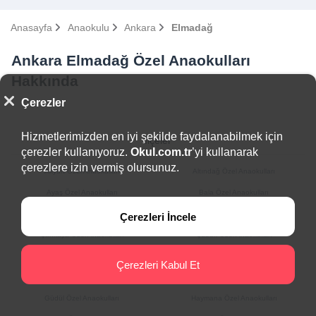
Anasayfa
Anaokulu
Ankara
Elmadağ
Ankara Elmadağ Özel Anaokulları
Hakkında
Çerezler
Hizmetlerimizden en iyi şekilde faydalanabilmek için
İlçeler
çerezler kullanıyoruz.
Okul.com.tr
’yi kullanarak
çerezlere izin vermiş olursunuz.
Akyurt Özel Anaokulları
Altındağ Özel Anaokulları
Ayaş Özel Anaokulları
Bala Özel Anaokulları
Beypazarı Özel Anaokulları
Çamlıdere Özel Anaokulları
Çerezleri İncele
Çankaya Özel Anaokulları
Çubuk Özel Anaokulları
Elmadağ Özel Anaokulları
Etimesgut Özel Anaokulları
Çerezleri Kabul Et
Evren Özel Anaokulları
Gölbaşı Özel Anaokulları
Güdül Özel Anaokulları
Haymana Özel Anaokulları