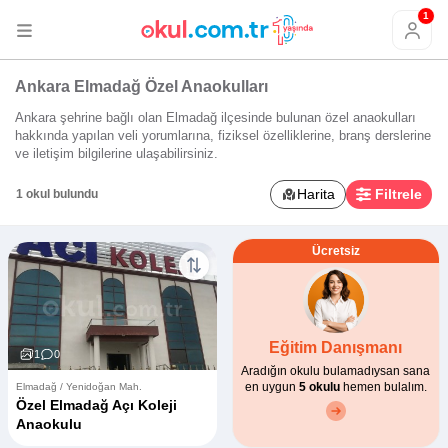
1
Ankara Elmadağ Özel Anaokulları
Ankara şehrine bağlı olan Elmadağ ilçesinde bulunan özel anaokulları
hakkında yapılan veli yorumlarına, fiziksel özelliklerine, branş derslerine
ve iletişim bilgilerine ulaşabilirsiniz.
Harita
Filtrele
1 okul bulundu
Ücretsiz
Eğitim Danışmanı
1
0
Aradığın okulu bulamadıysan sana
en uygun
5 okulu
hemen bulalım.
Elmadağ / Yenidoğan Mah.
Özel Elmadağ Açı Koleji
Anaokulu