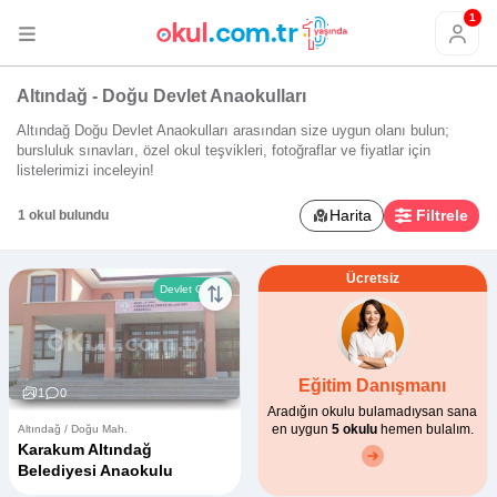
1
Altındağ - Doğu Devlet Anaokulları
Altındağ Doğu Devlet Anaokulları arasından size uygun olanı bulun;
bursluluk sınavları, özel okul teşvikleri, fotoğraflar ve fiyatlar için
listelerimizi inceleyin!
Harita
Filtrele
1 okul bulundu
Ücretsiz
Devlet Okulu
Eğitim Danışmanı
1
0
Aradığın okulu bulamadıysan sana
en uygun
5 okulu
hemen bulalım.
Altındağ / Doğu Mah.
Karakum Altındağ
Belediyesi Anaokulu