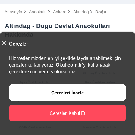
Anasayfa
Anaokulu
Ankara
Altındağ
Doğu
Altındağ - Doğu Devlet Anaokulları
Hakkında
Çerezler
Hizmetlerimizden en iyi şekilde faydalanabilmek için
İlçeler
çerezler kullanıyoruz.
Okul.com.tr
’yi kullanarak
çerezlere izin vermiş olursunuz.
Akyurt Özel Anaokulları
Altındağ Özel Anaokulları
Ayaş Özel Anaokulları
Bala Özel Anaokulları
Beypazarı Özel Anaokulları
Çamlıdere Özel Anaokulları
Çerezleri İncele
Çankaya Özel Anaokulları
Çubuk Özel Anaokulları
Elmadağ Özel Anaokulları
Etimesgut Özel Anaokulları
Çerezleri Kabul Et
Evren Özel Anaokulları
Gölbaşı Özel Anaokulları
Güdül Özel Anaokulları
Haymana Özel Anaokulları