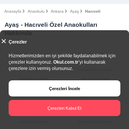
Anasayfa
Anaokulu
Ankara
Ayaş
Hacıveli
Ayaş - Hacıveli Özel Anaokulları
Hakkında
Çerezler
Hizmetlerimizden en iyi şekilde faydalanabilmek için
İlçeler
çerezler kullanıyoruz.
Okul.com.tr
’yi kullanarak
çerezlere izin vermiş olursunuz.
Akyurt Özel Anaokulları
Altındağ Özel Anaokulları
Ayaş Özel Anaokulları
Bala Özel Anaokulları
Beypazarı Özel Anaokulları
Çamlıdere Özel Anaokulları
Çerezleri İncele
Çankaya Özel Anaokulları
Çubuk Özel Anaokulları
Elmadağ Özel Anaokulları
Etimesgut Özel Anaokulları
Çerezleri Kabul Et
Evren Özel Anaokulları
Gölbaşı Özel Anaokulları
Güdül Özel Anaokulları
Haymana Özel Anaokulları