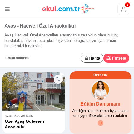
1
Ayaş - Hacıveli Özel Anaokulları
Ayaş Hacıveli Özel Anaokulları arasından size uygun olanı bulun;
bursluluk sınavları, özel okul teşvikleri, fotoğraflar ve fiyatlar için
listelerimizi inceleyin!
Harita
Filtrele
1 okul bulundu
Ücretsiz
Eğitim Danışmanı
1
0
Aradığın okulu bulamadıysan sana
en uygun
5 okulu
hemen bulalım.
Ayaş / Hacıveli Mah.
Özel Ayaş Gülveren
Anaokulu