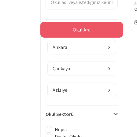
A
Bölge
Okul Ara
Ankara
Çankaya
Aziziye
Okul Sektörü
Hepsi
Devlet Okulu