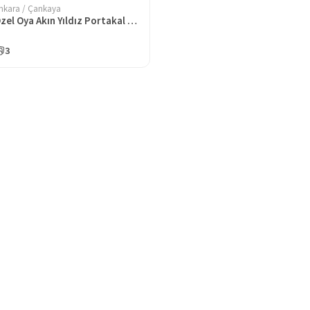
nkara / Çankaya
Özel Oya Akın Yıldız Portakal Çiçeği Koleji Anaokulu
3