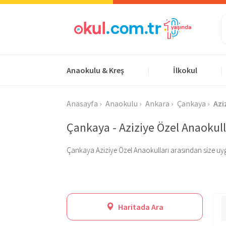
Anaokulu & Kreş
İlkokul
|
|
Anasayfa
Anaokulu
Ankara
Çankaya
Azi
Çankaya - Aziziye Özel Anaokull
Çankaya Aziziye Özel Anaokulları arasından size uygun o
Haritada Ara