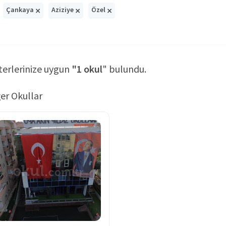
×
×
×
Çankaya
Aziziye
Özel
terlerinize uygun
"1 okul
" bulundu.
er Okullar