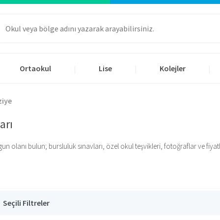
Ortaokul
Lise
Kolejler
|
|
|
ziye
arı
lanı bulun; bursluluk sınavları, özel okul teşvikleri, fotoğraflar ve fiyatlar
Seçili Filtreler