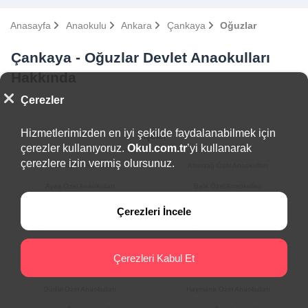
Anasayfa
Anaokulu
Ankara
Çankaya
Oğuzlar
Çankaya - Oğuzlar Devlet Anaokulları
Hakkında
Çerezler
Hizmetlerimizden en iyi şekilde faydalanabilmek için
İlçeler
çerezler kullanıyoruz.
Okul.com.tr
’yi kullanarak
çerezlere izin vermiş olursunuz.
Akyurt Özel Anaokulları
Altındağ Özel Anaokulları
Ayaş Özel Anaokulları
Bala Özel Anaokulları
Beypazarı Özel Anaokulları
Çamlıdere Özel Anaokulları
Çerezleri İncele
Çankaya Özel Anaokulları
Çubuk Özel Anaokulları
Elmadağ Özel Anaokulları
Etimesgut Özel Anaokulları
Çerezleri Kabul Et
Evren Özel Anaokulları
Gölbaşı Özel Anaokulları
Güdül Özel Anaokulları
Haymana Özel Anaokulları