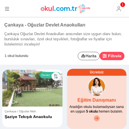
1
Çankaya - Oğuzlar Devlet Anaokulları
Çankaya Oğuzlar Devlet Anaokulları arasından size uygun olanı bulun;
bursluluk sınavları, özel okul teşvikleri, fotoğraflar ve fiyatlar için
listelerimizi inceleyin!
Harita
Filtrele
1 okul bulundu
Ücretsiz
Devlet Okulu
Eğitim Danışmanı
8
0
Aradığın okulu bulamadıysan sana
en uygun
5 okulu
hemen bulalım.
Çankaya / Oğuzlar Mah.
Şaziye Tekışık Anaokulu