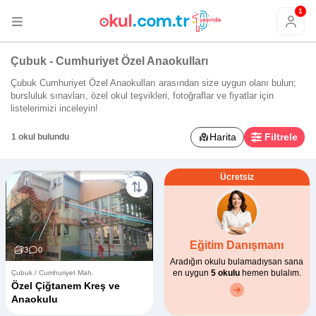
1
Çubuk - Cumhuriyet Özel Anaokulları
Çubuk Cumhuriyet Özel Anaokulları arasından size uygun olanı bulun;
bursluluk sınavları, özel okul teşvikleri, fotoğraflar ve fiyatlar için
listelerimizi inceleyin!
Harita
Filtrele
1 okul bulundu
Ücretsiz
Eğitim Danışmanı
3
0
Aradığın okulu bulamadıysan sana
en uygun
5 okulu
hemen bulalım.
Çubuk / Cumhuriyet Mah.
Özel Çiğtanem Kreş ve
Anaokulu