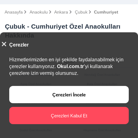
Anasayfa
Anaokulu
Ankara
Çubuk
Cumhuriyet
Çubuk - Cumhuriyet Özel Anaokulları
Hakkında
Çerezler
Hizmetlerimizden en iyi şekilde faydalanabilmek için
İlçeler
çerezler kullanıyoruz.
Okul.com.tr
’yi kullanarak
çerezlere izin vermiş olursunuz.
Akyurt Özel Anaokulları
Altındağ Özel Anaokulları
Ayaş Özel Anaokulları
Bala Özel Anaokulları
Beypazarı Özel Anaokulları
Çamlıdere Özel Anaokulları
Çerezleri İncele
Çankaya Özel Anaokulları
Çubuk Özel Anaokulları
Elmadağ Özel Anaokulları
Etimesgut Özel Anaokulları
Çerezleri Kabul Et
Evren Özel Anaokulları
Gölbaşı Özel Anaokulları
Güdül Özel Anaokulları
Haymana Özel Anaokulları