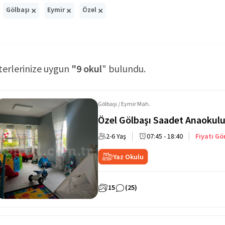
×
×
×
Gölbaşı
Eymir
Özel
terlerinize uygun
"9 okul
" bulundu.
Gölbaşı / Eymir Mah.
Özel Gölbaşı Saadet Anaokul
2-6 Yaş
07:45 - 18:40
Fiyatı Gö
Yaz Okulu
15
(25)