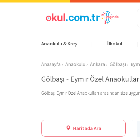
Anaokulu & Kreş
İlkokul
|
|
Anasayfa
Anaokulu
Ankara
Gölbaşı
Eym
Gölbaşı - Eymir Özel Anaokullar
Gölbaşı Eymir Özel Anaokulları arasından size uygun ola
Haritada Ara