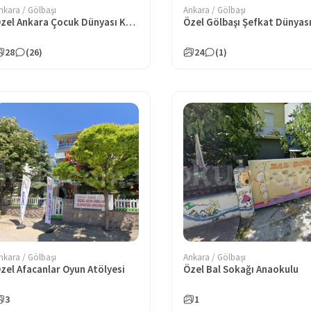
nkara / Gölbaşı
Ankara / Gölbaşı
Özel Ankara Çocuk Dünyası Kreş ve Gündüz Bakımevi Gölbaşı Şubesi
28
(26)
24
(1)
nkara / Gölbaşı
Ankara / Gölbaşı
zel Afacanlar Oyun Atölyesi
Özel Bal Sokağı Anaokulu
3
1