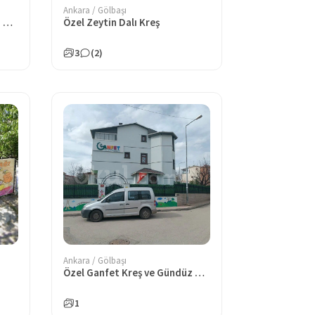
Ankara / Gölbaşı
Özel Gölbaşı Şefkat Dünyası Anaokulu
Özel Zeytin Dalı Kreş
3
(2)
Ankara / Gölbaşı
Özel Ganfet Kreş ve Gündüz Bakımevi
1