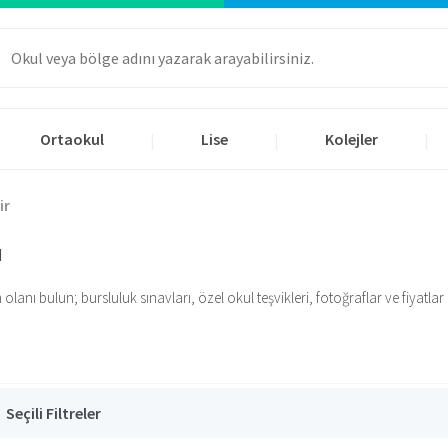
Ortaokul
Lise
Kolejler
|
|
|
ir
ı
nı bulun; bursluluk sınavları, özel okul teşvikleri, fotoğraflar ve fiyatlar iç
Seçili Filtreler