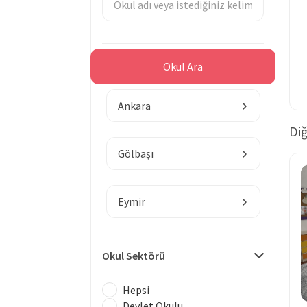
Bölge
Okul Ara
Ankara
Diğ
Gölbaşı
Eymir
Okul Sektörü
Hepsi
Devlet Okulu