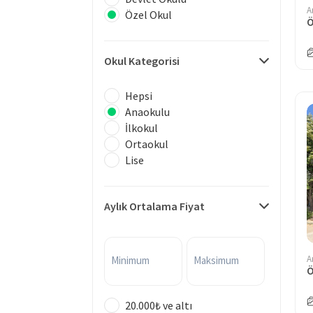
A
Özel Okul
Okul Kategorisi
Hepsi
Anaokulu
İlkokul
Ortaokul
Lise
Aylık Ortalama Fiyat
A
Minimum
Maksimum
Ö
20.000₺ ve altı