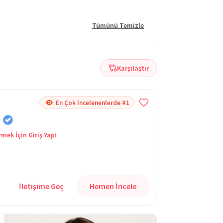
Tümünü Temizle
Karşılaştır
En Çok İncelenenlerde #1
u
rmek İçin Giriş Yap!
İletişime Geç
Hemen İncele