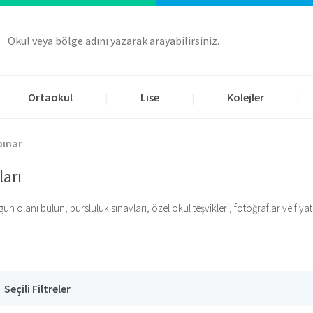
Ortaokul
Lise
Kolejler
|
|
|
pınar
ları
olanı bulun; bursluluk sınavları, özel okul teşvikleri, fotoğraflar ve fiyatlar
Seçili Filtreler