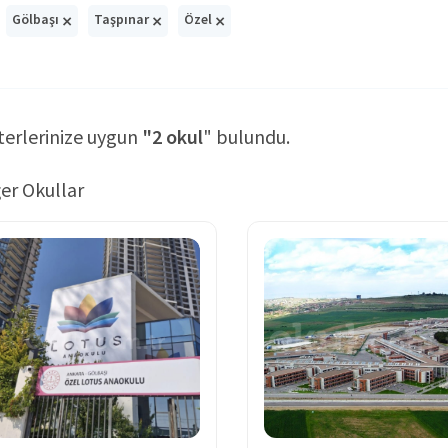
×
×
×
Gölbaşı
Taşpınar
Özel
terlerinize uygun
"2 okul
" bulundu.
er Okullar