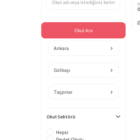
A
Ö
Bölge
Okul Ara
Ankara
Gölbaşı
Taşpınar
Okul Sektörü
Hepsi
Devlet Okulu