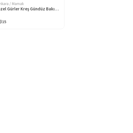
nkara / Mamak
Özel Gürler Kreş Gündüz Bakımevi Anaokulu
15