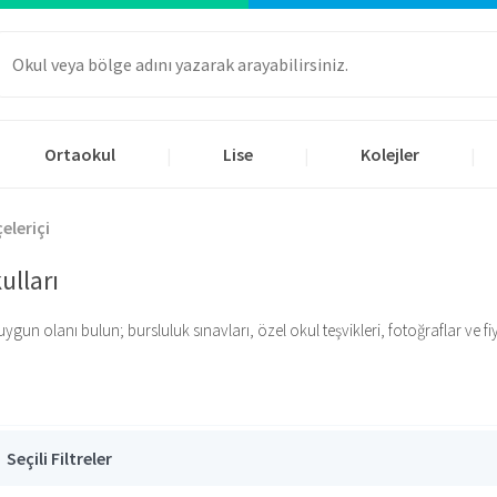
Ortaokul
Lise
Kolejler
|
|
|
eleriçi
ulları
 olanı bulun; bursluluk sınavları, özel okul teşvikleri, fotoğraflar ve fiyatl
Seçili Filtreler