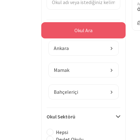
A
Bölge
Okul Ara
Ankara
Mamak
Bahçeleriçi
Okul Sektörü
Hepsi
Devlet Okulu