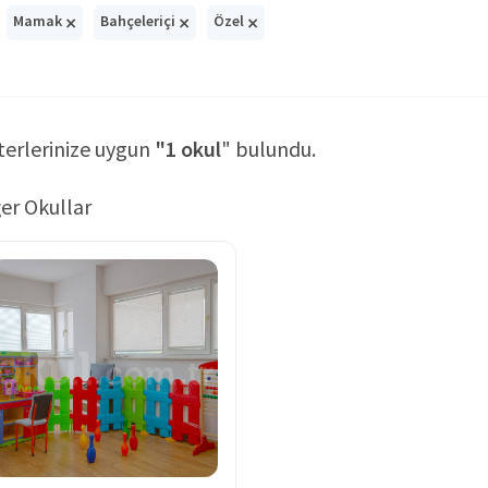
×
×
×
Mamak
Bahçeleriçi
Özel
terlerinize uygun
"1 okul
" bulundu.
er Okullar