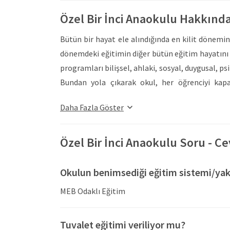
Özel Bir İnci Anaokulu Hakkınd
Bütün bir hayat ele alındığında en kilit dönemi
dönemdeki eğitimin diğer bütün eğitim hayatını 
programları bilişsel, ahlaki, sosyal, duygusal, 
Bundan yola çıkarak okul, her öğrenciyi kapa
öğretebilmek, milli ve manevi değerle donatılm
Daha Fazla Göster
büyük yerleşkesinde bulunan 7 katlı bir binad
Kurumda eğitim sabah saat 09.00’da kahvaltı 
tamamlanmış olmaktadır.
Özel Bir İnci Anaokulu Soru - C
Özel Bir İnci Anaokulu, çocukların doğuştan iti
ilişkileri kurmalarını hedefleyerek temel fen ve
Okulun benimsediği eğitim sistemi/yak
etmelerine imkan sağlamak ve çevresindeki i
MEB Odaklı Eğitim
dersleri verilmektedir. Milli ve manevi değerl
düzenlenmektedir. Haftada iki gün İngilizce e
Tuvalet eğitimi veriliyor mu?
okuma yazma dönemine hazırlığı kolaylaştırılma