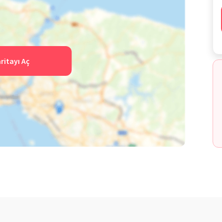
ritayı Aç