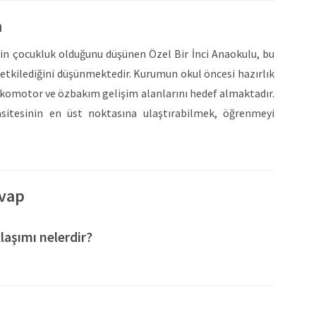
a
nin çocukluk olduğunu düşünen Özel Bir İnci Anaokulu, bu
etkilediğini düşünmektedir. Kurumun okul öncesi hazırlık
psikomotor ve özbakım gelişim alanlarını hedef almaktadır.
sitesinin en üst noktasına ulaştırabilmek, öğrenmeyi
ış öğrenciler yetiştirmektedir. Okul, 2300 metrekarelik
a öğrencilerine 2009 yılından beri hizmet vermektedir.
öğünü ile başlamakta ve akşam saat 17.00 itibari ile
evap
baren var olan merak duygusunu geliştirerek, neden-sonuç
 matematik etkinlikleri düzenlemektedir. Kendilerini ifade
laşımı nelerdir?
nsanlarla iletişim kurmalarını sağlamak adına Türkçe
eri, çocukların eğlenirken öğrenmeleri için etkinlikler
ğitimi verilmektedir. Kavram çalışmaları ile çocukların
ktadır. Ayrıca, verilen sanat derslerine ile çocukların