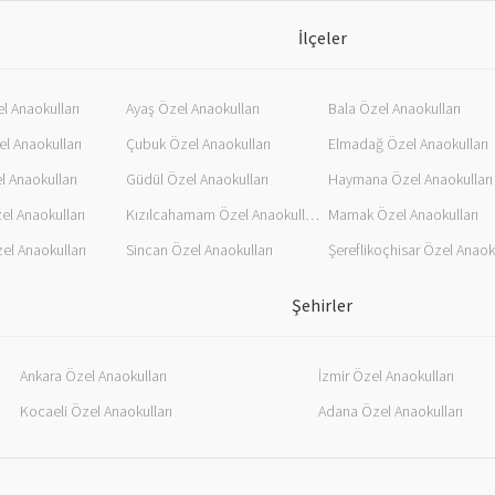
İlçeler
l Anaokulları
Ayaş Özel Anaokulları
Bala Özel Anaokulları
l Anaokulları
Çubuk Özel Anaokulları
Elmadağ Özel Anaokulları
l Anaokulları
Güdül Özel Anaokulları
Haymana Özel Anaokulları
el Anaokulları
Kızılcahamam Özel Anaokulları
Mamak Özel Anaokulları
el Anaokulları
Sincan Özel Anaokulları
Şehirler
Ankara Özel Anaokulları
İzmir Özel Anaokulları
Kocaeli Özel Anaokulları
Adana Özel Anaokulları