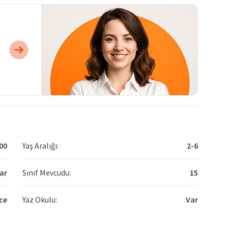
00
Yaş Aralığı:
2-6
ar
Sınıf Mevcudu:
15
zce
Yaz Okulu:
Var