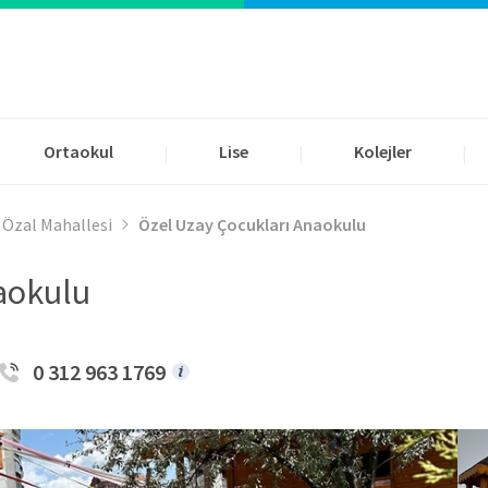
Ortaokul
Lise
Kolejler
|
|
|
 Özal Mahallesi
Özel Uzay Çocukları Anaokulu
aokulu
0 312 963 1769