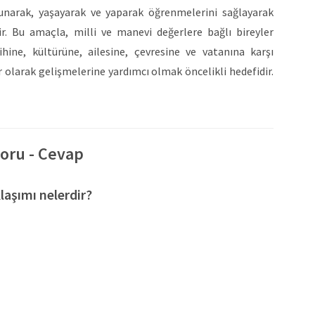
unarak, yaşayarak ve yaparak öğrenmelerini sağlayarak
ir. Bu amaçla, milli ve manevi değerlere bağlı bireyler
ihine, kültürüne, ailesine, çevresine ve vatanına karşı
r olarak gelişmelerine yardımcı olmak öncelikli hedefidir.
uma ve yaşatma içgüdüsü kazandırarak, onları bu değerlere
dır.
 el becerileri kazandırmak amaçlanmaktadır. Bu süreçte,
rek kendine güven duygularını geliştirmelerine yardımcı
oru - Cevap
 ortamda iyi bir örnek olma bilinciyle, lider kişilikli,
tirmek temel hedeflerdendir. Özel Uzay Çocukları Anaokulu,
laşımı nelerdir?
 sistemlere uyum sağlayabilen bireyler yetiştirmek için
lişsel, dil, sosyal ve duygusal becerilerini takip etmek
 Uzay Çocukları Anaokulu, öğrencileri tanıma çalışmaları
rini gözlemlemekte, değerlendirmekte ve desteklemektedir.
 için güvenilir ve bilimsel testler uygulamakta, olumlu ve