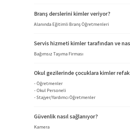
konsantrasyonlarını artırmalarına, yaratıc
Branş derslerini kimler veriyor?
güçlendirmelerine yardımcı olmaktadır.
Çocukların en iyi öğrenme yöntemlerinden biri,
Alanında Eğitimli Branş Öğretmenleri
rol alarak kendi deneyimlerini yaratmalarını sağ
hale getirmektedir. Okul öncesi spor eğitimi, ço
Servis hizmeti kimler tarafından ve nas
sağlamaktadır. Eğlenceli ve ilgi çekici bir o
kazanmalarına yardımcı olmaktadır.
Bağımsız Taşıma Firması
Çocukların zihinsel gelişimini desteklemek iç
çözme, dikkat, hafıza ve konsantrasyon beceriler
Okul gezilerinde çocuklara kimler refak
artırmaktadır. Robotik kodlama eğitimi ile çoc
- Öğretmenler
geliştirmek amaçlanmaktadır. Bu eğitim, çocuk
- Okul Personeli
desteklemektedir.
- Stajyer/Yardımcı Öğretmenler
Güvenlik nasıl sağlanıyor?
Kamera