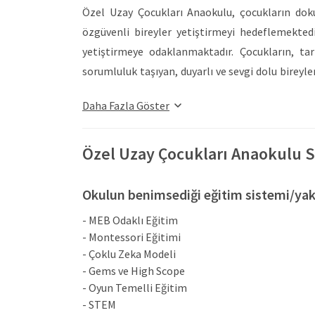
Özel Uzay Çocukları Anaokulu, çocukların dok
özgüvenli bireyler yetiştirmeyi hedeflemekted
yetiştirmeye odaklanmaktadır. Çocukların, tar
sorumluluk taşıyan, duyarlı ve sevgi dolu bireyle
Ayrıca, çevreyi, doğayı ve canlıları sevme, kor
Daha Fazla Göster
duyarlı bireyler olarak yetiştirmeyi amaçlamakta
Her çocuğun ilgi ve yetenekleri doğrultusunda
görev, ödev ve vazife sorumluluklarını öğrene
Özel Uzay Çocukları Anaokulu S
olmak hedeflenmektedir. Aynı zamanda, bulunduğu
faziletli, yardımsever ve saygılı bireyler yetiş
Okulun benimsediği eğitim sistemi/yak
hayatın ve ailenin önemini benimseyen, kuralcı
- MEB Odaklı Eğitim
çalışmaktadır.
- Montessori Eğitimi
Çocukların psiko-fizik gelişimlerini, motor, bi
- Çoklu Zeka Modeli
kurumun öncelikli hedefidir. Bu çerçevede Özel
- Gems ve High Scope
yaparak, sosyal, duygusal ve bilişsel gelişimle
- Oyun Temelli Eğitim
- STEM
Öğrencilerin gelişimsel ihtiyaçlarını belirlemek