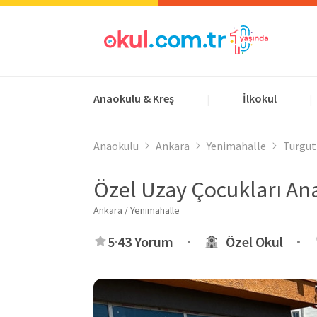
Anaokulu & Kreş
İlkokul
|
|
Anaokulu
Ankara
Yenimahalle
Turgut
Özel Uzay Çocukları An
Ankara / Yenimahalle
5
43 Yorum
Özel Okul