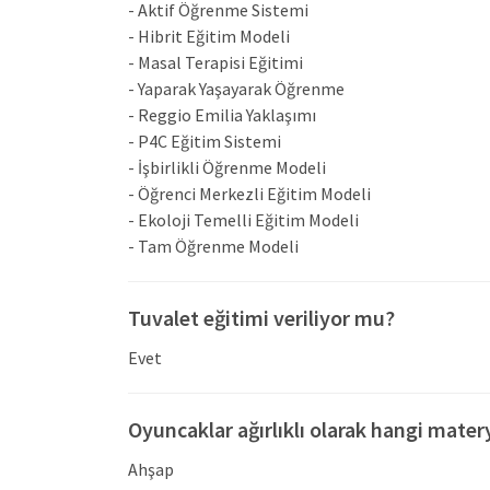
- Aktif Öğrenme Sistemi
gerçekçi benlik gelişimlerine destek olmaktad
- Hibrit Eğitim Modeli
sağlıklı iletişim becerilerinin geliştirilmesi
- Masal Terapisi Eğitimi
rehberlik hizmetleri sunmaktadır.
- Yaparak Yaşayarak Öğrenme
Özel Uzay Çocukları Anaokulu eğitim progra
- Reggio Emilia Yaklaşımı
hazırlanmakta; High Scope, Montessori, Reg
- P4C Eğitim Sistemi
- İşbirlikli Öğrenme Modeli
eğitim yaklaşımlarından faydalanılmaktadır. Okul
- Öğrenci Merkezli Eğitim Modeli
halinde organize edilmektedir. A1 grubunda 
- Ekoloji Temelli Eğitim Modeli
tamamlamaları sağlanırken, A2 grubunda ise ilk
- Tam Öğrenme Modeli
A1 grubunda, bireysel özellikler dikkate alın
ortamda keşfederek öğrenme fırsatları sunulma
Tuvalet eğitimi veriliyor mu?
güvenli ve yaratıcılığı gelişmiş bireyler yetiş
program dahilinde sınıf öğretmenleri, bilişim t
Evet
görsel sanatlar, İngilizce ve müzik gibi branş etk
Erken yaşta yabancı dil öğrenimi, çocukların z
Oyuncaklar ağırlıklı olarak hangi mater
nedenle, yabancı dil öğrenmeye ne kadar erken 
Ahşap
öncesi dönemde müzik eğitimi, çocukların zihinse