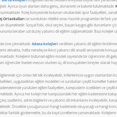
ıdır. Ayrıca oyun alanları daha geniş, donanımlı ve bakımlı tutulmaktadır.
 sunmaktadır. Kolej bünyesinde bulunan okullardaki spor faaliyetleri, sanats
ej Ortaokulları
ise sundukları nitelikli sınav hazırlık programları ile fark 
man düşmektedir. Sosyal fobi, okul seçimi, başarı kaygısı gibi durumların 
nunla beraber üst düzey yabancı dil eğitimi sağlamaktadır. Bazı kolejler üniv
inde öne çıkmaktadır.
Adana kolejleri
verdikleri yabancı dil eğitimi ile bilin
ellerini atmakta, hatta neredeyse ikinci yabancı dili anadil seviyesinde konu
maktadır. Kolejlerin bütünsel eğitim modeli sayesinde bir öğrencinin dil gel
 öğrenciler liseden mezun olurken üç dil konuşabilen bireyler olarak hayata a
lgilenmek için onları tek tek inceleyebilir, kriterlerinize uygun olanlardan 
sefeleri, uyguladıkları eğitim modelleri ve sundukları çeşitli hizmetler hakkınd
 kademelerinde yürütülen eğitim faaliyetleri, kampüslerin özellikleri ve çeşit
e bilinmektedir. Ayrıca her kolejin her kampüsündeki her eğitim kademesine ba
kış saatlerini, adres bilgilerini ve yabancı dil imkanlarını inceleyebilir, kar
ilmektedir. Öncelikle çocuğunuzun hangi kademede okuyacağı ve hangi konum
r miktar farklılık göstermekte, bu da kayıt ücretlerine yansımaktadır. Kolejl