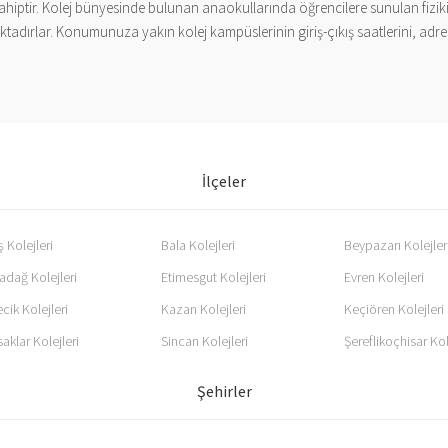
sahiptir. Kolej bünyesinde bulunan anaokullarında öğrencilere sunulan fiziki
ktadırlar. Konumunuza yakın kolej kampüslerinin giriş-çıkış saatlerini, adres b
İlçeler
 Kolejleri
Bala Kolejleri
Beypazarı Kolejler
adağ Kolejleri
Etimesgut Kolejleri
Evren Kolejleri
cik Kolejleri
Kazan Kolejleri
Keçiören Kolejleri
aklar Kolejleri
Sincan Kolejleri
Şereflikoçhisar Kol
Şehirler