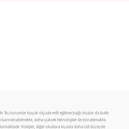
dir. Bu kurumlar büyük ölçüde milli eğitime bağlı olsalar da butik
ri barındırabilmekte, daha yüksek teknolojiler ile donatılmakta
ndurmaktadır. Kolejler, diğer okullara kıyasla daha üst düzeyde