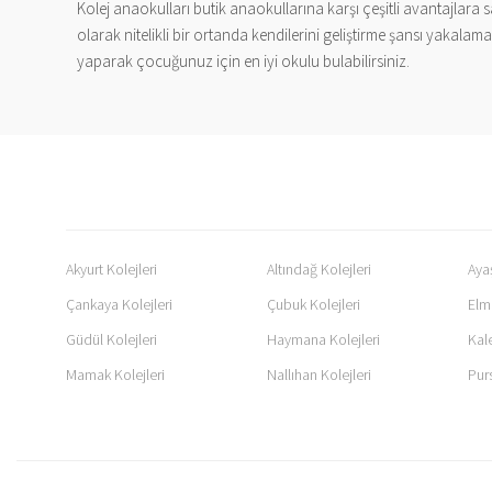
Kolej anaokulları butik anaokullarına karşı çeşitli avantajlara 
olarak nitelikli bir ortanda kendilerini geliştirme şansı yakalama
yaparak çocuğunuz için en iyi okulu bulabilirsiniz.
Akyurt Kolejleri
Altındağ Kolejleri
Ayaş
Çankaya Kolejleri
Çubuk Kolejleri
Elm
Güdül Kolejleri
Haymana Kolejleri
Kale
Mamak Kolejleri
Nallıhan Kolejleri
Purs