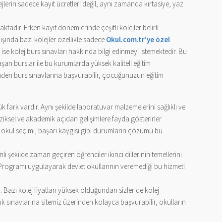
ejlerin sadece kayıt ücretleri değil, aynı zamanda kırtasiye, yaz
aktadır. Erken kayıt dönemlerinde çeşitli kolejler belirli
ışında bazı kolejler özellikle sadece
Okul.com.tr’ye özel
 ise kolej burs sınavları hakkında bilgi edinmeyi istemektedir. Bu
aşan burslar ile bu kurumlarda yüksek kaliteli eğitim
erinden burs sınavlarına başvurabilir, çocuğunuzun eğitim
ark vardır. Aynı şekilde laboratuvar malzemelerini sağlıklı ve
iziksel ve akademik açıdan gelişimlere fayda gösterirler.
, okul seçimi, başarı kaygısı gibi durumların çözümü bu
li şekilde zaman geçiren öğrenciler ikinci dillerinin temellerini
tim Programı uygulayarak devlet okullarının veremediği bu hizmeti
. Bazı kolej fiyatları yüksek olduğundan sizler de kolej
luk sınavlarına sitemiz üzerinden kolayca başvurabilir, okulların