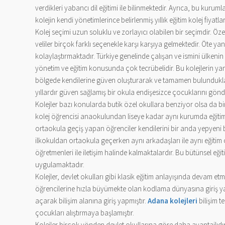
verdikleri yabancı dil eğitimi ile bilinmektedir. Ayrıca, bu kurum
kolejin kendi yönetimlerince belirlenmiş yıllık eğitim kolej fiyat
Kolej seçimi uzun soluklu ve zorlayıcı olabilen bir seçimdir. Öze
veliler birçok farklı seçenekle karşı karşıya gelmektedir. Öte ya
kolaylaştırmaktadır. Türkiye genelinde çalışan ve ismini ülkeni
yönetim ve eğitim konusunda çok tecrübelidir. Bu kolejlerin yan
bölgede kendilerine güven oluşturarak ve tamamen bulunduklar
yıllardır güven sağlamış bir okula endişesizce çocuklarını gönd
Kolejler bazı konularda butik özel okullara benziyor olsa da bi
kolej öğrencisi anaokulundan liseye kadar aynı kurumda eğitim
ortaokula geçiş yapan öğrenciler kendilerini bir anda yepyeni
ilkokuldan ortaokula geçerken aynı arkadaşları ile aynı eğit
öğretmenleri ile iletişim halinde kalmaktalardır. Bu bütünsel eği
uygulamaktadır.
Kolejler, devlet okulları gibi klasik eğitim anlayışında devam etm
öğrencilerine hızla büyümekte olan kodlama dünyasına giriş ya
açarak bilişim alanına giriş yapmıştır.
Adana kolejleri
bilişim t
çocukları alıştırmaya başlamıştır.
Kolejler birçok yönden devlet okullarına göre daha avantajlıdı