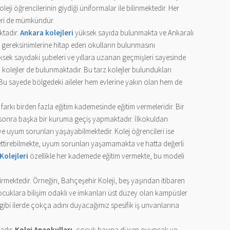
leji öğrencilerinin giydiği üniformalar ile bilinmektedir. Her
eleri de mümkündür.
ktadır.
Ankara kolejleri
yüksek sayıda bulunmakta ve Ankaralı
ve gereksinimlerine hitap eden okulların bulunmasını
ksek sayıdaki şubeleri ve yıllara uzanan geçmişleri sayesinde
kolejler de bulunmaktadır. Bu tarz kolejler bulundukları
u sayede bölgedeki aileler hem evlerine yakın olan hem de
farkı birden fazla eğitim kademesinde eğitim vermeleridir. Bir
n sonra başka bir kuruma geçiş yapmaktadır. İlkokuldan
 uyum sorunları yaşayabilmektedir. Kolej öğrencileri ise
ttirebilmekte, uyum sorunları yaşamamakta ve hatta değerli
Kolejleri
özellikle her kademede eğitim vermekte, bu modeli
iştirmektedir. Örneğin, Bahçeşehir Koleji, beş yaşından itibaren
cuklara bilişim odaklı ve imkanları üst düzey olan kampüsler
 gibi ilerde çokça adını duyacağımız spesifik iş unvanlarına
adır.
Kolej Anaokulları,
çocuk başına düşen oyuncak ve