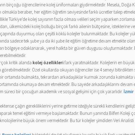
ların birçoğu öğrencilerine kolej üniformaları giydirmektedir. Mesela, Doğa Ko
ları olmakla beraber, her eğitim öğretim seviyesinde farklı ücretler talep etm
llikle Türkiye’de kolej sayısının fazla olması velileri seçim yaparken zorlama
ndan, ülkemizdeki kolej bolluğu birçok farklı ailenin bütçesine, isteklerine 
n çapında duyurmuş olan çeşitli köklü kolejler bulunmaktadır. Bu kolejler yü
ında sadece tek şube ya da iki şube ile eğitim öğretime devam etmekte olan 
ı bölgeye odaklanarak, yerel halkta bir güven duygusu oluşturmaktadır. B
erebilmektedir.
rçok kritik alanda
kolej özellikleri
fark yaratmaktadır. Kolejlerin en büyük 
 görebilmektedir. Özel okullarda okuyan öğrenciler ise 4 seneyi bitirdikte
 bir ortamda bulmakta, tekrardan arkadaşlıklar kurmak zorunda kalmakta ve
im ortamında okumaya devam etmektedir. Bu sayede arkadaşlıklarını devam e
tim süreci bir çocuğun akademik ve sosyal gelişimi için çok yararlıdır.
İzmir 
ektense çağın gerekliliklerini yerine getirme isteğiyle sürekli kendilerini gel
parak temel eğitimi vermeye başlamaktadır. Bunun yanında Bilfen Koleji ço
eknolojilerine büyük önem vermektedir. Bu tür kolejler şimdiden Veri Analisti
r.
Bursa kolejleri
bölgedeki devlet okullarına kıyasla büyük fark yaratmakt