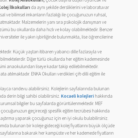
Kolej İlkokulları
da aynı şekilde dersliklerini ve laboratuvar
al ve bilimsel imkanların fazlalığı ile çocuğunuzun ruhsal,
yaratmaktadır. Malzemelerin yanı sıra psikolojik danışman ve
çözümü bu okullarda daha hızlı ve kolay olabilmektedir. Benzer
ersiteler ile yakın işbirliğinde bulunmakta, lise öğrencilerine
mektedir. Küçük yaştan itibaren yabancı dille fazlasıyla ve
şabilmektelerdir. Diğer türlü okullarda her eğitim kademesinde
işimi anaokulundan liseye kadar takip edilebilmektedir.
tılmaktadır. ENKA Okulları verdikleri çift-dilli eğitim ile
kolayca randevu alabilirsiniz. Kolejlerin sayfalarında bulunan
a derin bilgi sahibi olabilirsiniz.
Kocaeli kolejleri
hakkında
li kurumsal bilgiler bu sayfalarda görüntülenmektedir. MEF
kıp çocuğunuzun geçireceği spesifik eğitim tecrübesi hakkında
şılaştırma yaparak çocuğunuz için en iyi okulu bulabilirsiniz.
da bulunan bir koleje gideceği kolej fiyatlarını büyük ölçüde
erin sayfalarına bakarak her kampüste ve her kademede fiyatların