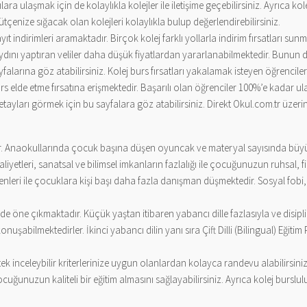
ra ulaşmak için de kolaylıkla kolejler ile iletişime geçebilirsiniz. Ayrıca kol
ütçenize sığacak olan kolejleri kolaylıkla bulup değerlendirebilirsiniz.
yıt indirimleri aramaktadır. Birçok kolej farklı yollarla indirim fırsatları sunm
kaydını yaptıran veliler daha düşük fiyatlardan yararlanabilmektedir. Bunun d
falarına göz atabilirsiniz. Kolej burs fırsatları yakalamak isteyen öğrenciler
rs elde etme fırsatına erişmektedir. Başarılı olan öğrenciler 100%’e kadar ul
r detayları görmek için bu sayfalara göz atabilirsiniz. Direkt Okul.com.tr üz
r. Anaokullarında çocuk başına düşen oyuncak ve materyal sayısında büyük f
liyetleri, sanatsal ve bilimsel imkanların fazlalığı ile çocuğunuzun ruhsal, f
enleri ile çocuklara kişi başı daha fazla danışman düşmektedir. Sosyal fobi
nde öne çıkmaktadır. Küçük yaştan itibaren yabancı dille fazlasıyla ve disiplin
nuşabilmektedirler. İkinci yabancı dilin yanı sıra Çift Dilli (Bilingual) Eği
tek inceleybilir kriterlerinize uygun olanlardan kolayca randevu alabilirsiniz
cuğunuzun kaliteli bir eğitim almasını sağlayabilirsiniz. Ayrıca kolej burslu