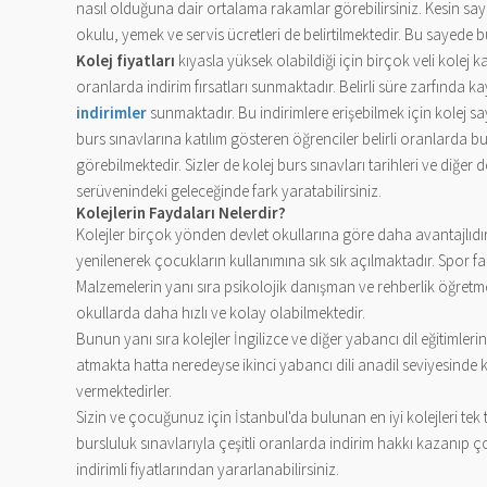
nasıl olduğuna dair ortalama rakamlar görebilirsiniz. Kesin sayıla
okulu, yemek ve servis ücretleri de belirtilmektedir. Bu sayede b
Kolej fiyatları
kıyasla yüksek olabildiği için birçok veli kolej ka
oranlarda indirim fırsatları sunmaktadır. Belirli süre zarfında 
indirimler
sunmaktadır. Bu indirimlere erişebilmek için kolej say
burs sınavlarına katılım gösteren öğrenciler belirli oranlarda bu
görebilmektedir. Sizler de kolej burs sınavları tarihleri ve diğe
serüvenindeki geleceğinde fark yaratabilirsiniz.
Kolejlerin Faydaları Nelerdir?
Kolejler birçok yönden devlet okullarına göre daha avantajlıdı
yenilenerek çocukların kullanımına sık sık açılmaktadır. Spor faa
Malzemelerin yanı sıra psikolojik danışman ve rehberlik öğretm
okullarda daha hızlı ve kolay olabilmektedir.
Bunun yanı sıra kolejler İngilizce ve diğer yabancı dil eğitimleri
atmakta hatta neredeyse ikinci yabancı dili anadil seviyesinde ko
vermektedirler.
Sizin ve çocuğunuz için İstanbul'da bulunan en iyi kolejleri tek 
bursluluk sınavlarıyla çeşitli oranlarda indirim hakkı kazanıp ço
indirimli fiyatlarından yararlanabilirsiniz.