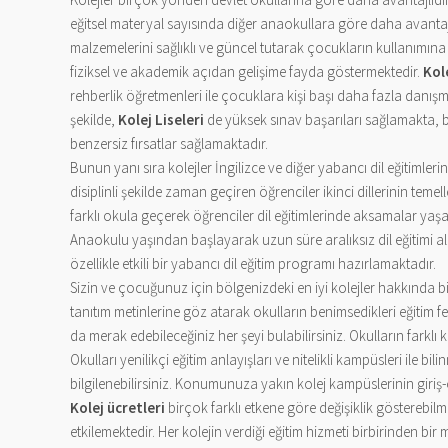
eğitsel materyal sayısında diğer anaokullara göre daha avantajl
malzemelerini sağlıklı ve güncel tutarak çocukların kullanımına
fiziksel ve akademik açıdan gelişime fayda göstermektedir.
Kol
rehberlik öğretmenleri ile çocuklara kişi başı daha fazla danış
şekilde,
Kolej Liseleri
de yüksek sınav başarıları sağlamakta, bu
benzersiz fırsatlar sağlamaktadır.
Bunun yanı sıra kolejler İngilizce ve diğer yabancı dil eğitimler
disiplinli şekilde zaman geçiren öğrenciler ikinci dillerinin tem
farklı okula geçerek öğrenciler dil eğitimlerinde aksamalar yaşa
Anaokulu yaşından başlayarak uzun süre aralıksız dil eğitimi alan
özellikle etkili bir yabancı dil eğitim programı hazırlamaktadır.
Sizin ve çocuğunuz için bölgenizdeki en iyi kolejler hakkında bi
tanıtım metinlerine göz atarak okulların benimsedikleri eğitim fel
da merak edebileceğiniz her şeyi bulabilirsiniz. Okulların farklı
Okulları yenilikçi eğitim anlayışları ve nitelikli kampüsleri il
bilgilenebilirsiniz. Konumunuza yakın kolej kampüslerinin giriş-çı
Kolej ücretleri
birçok farklı etkene göre değişiklik göstereb
etkilemektedir. Her kolejin verdiği eğitim hizmeti birbirinden bi