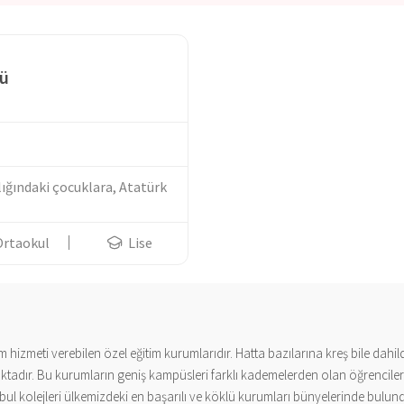
sü
lığındaki çocuklara, Atatürk
Ortaokul
Lise
m hizmeti verebilen özel eğitim kurumlarıdır. Hatta bazılarına kreş bile dahil
nmaktadır. Bu kurumların geniş kampüsleri farklı kademelerden olan öğrencile
tanbul kolejleri ülkemizdeki en başarılı ve köklü kurumları bünyelerinde bulu